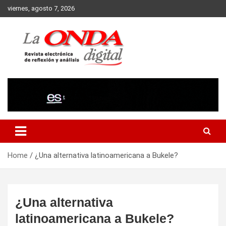
Skip
viernes, agosto 7, 2026
to
content
Revista electronica de reflexion y analisis
Home
¿Una alternativa latinoamericana a Bukele?
¿Una alternativa
latinoamericana a Bukele?