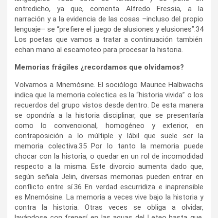
entredicho, ya que, comenta Alfredo Fressia, a la
narración y a la evidencia de las cosas –incluso del propio
lenguaje– se “prefiere el juego de alusiones y elusiones”.
34
Los poetas que vamos a tratar a continuación también
echan mano al escamoteo para procesar la historia.
Memorias frágiles ¿recordamos que olvidamos?
Volvamos a Mnemósine. El sociólogo Maurice Halbwachs
indica que la memoria colectica es la “historia vivida” o los
recuerdos del grupo vistos desde dentro. De esta manera
se opondría a la historia disciplinar, que se presentaría
como lo convencional, homogéneo y exterior, en
contraposición a lo múltiple y lábil que suele ser la
memoria colectiva.
35
Por lo tanto la memoria puede
chocar con la historia, o quedar en un rol de incomodidad
respecto a la misma. Este divorcio aumenta dado que,
según señala Jelin, diversas memorias pueden entrar en
conflicto entre sí.
36
En verdad escurridiza e inaprensible
es Mnemósine. La memoria a veces vive bajo la historia y
contra la historia. Otras veces se obliga a olvidar,
lavándose con frenesí en las aguas del Leteo hasta que,