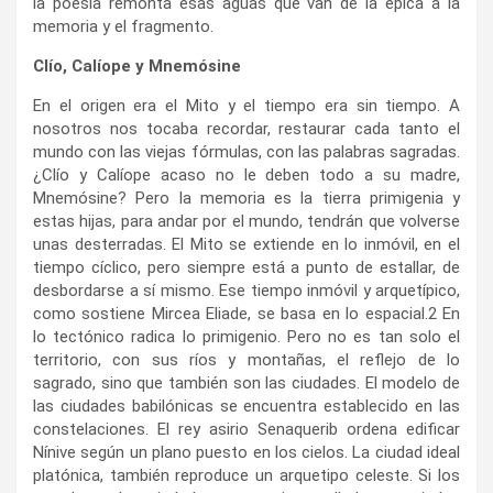
la poesía remonta esas aguas que van de la épica a la
memoria y el fragmento.
Clío, Calíope y Mnemósine
En el origen era el Mito y el tiempo era sin tiempo. A
nosotros nos tocaba recordar, restaurar cada tanto el
mundo con las viejas fórmulas, con las palabras sagradas.
¿Clío y Calíope acaso no le deben todo a su madre,
Mnemósine? Pero la memoria es la tierra primigenia y
estas hijas, para andar por el mundo, tendrán que volverse
unas desterradas. El Mito se extiende en lo inmóvil, en el
tiempo cíclico, pero siempre está a punto de estallar, de
desbordarse a sí mismo. Ese tiempo inmóvil y arquetípico,
como sostiene Mircea Eliade, se basa en lo espacial.
2
En
lo tectónico radica lo primigenio. Pero no es tan solo el
territorio, con sus ríos y montañas, el reflejo de lo
sagrado, sino que también son las ciudades. El modelo de
las ciudades babilónicas se encuentra establecido en las
constelaciones. El rey asirio Senaquerib ordena edificar
Nínive según un plano puesto en los cielos. La ciudad ideal
platónica, también reproduce un arquetipo celeste. Si los