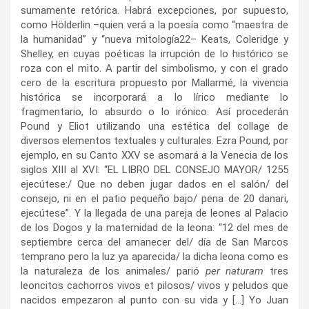
sumamente retórica. Habrá excepciones, por supuesto,
como Hölderlin –quien verá a la poesía como “maestra de
la humanidad” y “nueva mitología
22
– Keats, Coleridge y
Shelley, en cuyas poéticas la irrupción de lo histórico se
roza con el mito. A partir del simbolismo, y con el grado
cero de la escritura propuesto por Mallarmé, la vivencia
histórica se incorporará a lo lírico mediante lo
fragmentario, lo absurdo o lo irónico. Así procederán
Pound y Eliot utilizando una estética del collage de
diversos elementos textuales y culturales. Ezra Pound, por
ejemplo, en su Canto XXV se asomará a la Venecia de los
siglos XIII al XVI: “EL LIBRO DEL CONSEJO MAYOR/ 1255
ejecútese:/ Que no deben jugar dados en el salón/ del
consejo, ni en el patio pequeño bajo/ pena de 20 danari,
ejecútese”. Y la llegada de una pareja de leones al Palacio
de los Dogos y la maternidad de la leona: “12 del mes de
septiembre cerca del amanecer del/ día de San Marcos
temprano pero la luz ya aparecida/ la dicha leona como es
la naturaleza de los animales/ parió
per naturam
tres
leoncitos cachorros vivos et pilosos/ vivos y peludos que
nacidos empezaron al punto con su vida y […] Yo Juan