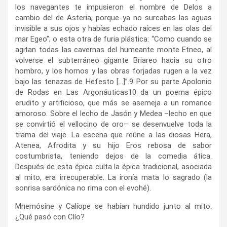
los navegantes te impusieron el nombre de Delos a
cambio del de Asteria, porque ya no surcabas las aguas
invisible a sus ojos y habías echado raíces en las olas del
mar Egeo”; o esta otra de furia plástica: “Como cuando se
agitan todas las cavernas del humeante monte Etneo, al
volverse el subterráneo gigante Briareo hacia su otro
hombro, y los hornos y las obras forjadas rugen a la vez
bajo las tenazas de Hefesto […]”.
9
Por su parte Apolonio
de Rodas en Las Argonáuticas
10
da un poema épico
erudito y artificioso, que más se asemeja a un romance
amoroso. Sobre el lecho de Jasón y Medea –lecho en que
se convirtió el vellocino de oro– se desenvuelve toda la
trama del viaje. La escena que reúne a las diosas Hera,
Atenea, Afrodita y su hijo Eros rebosa de sabor
costumbrista, teniendo dejos de la comedia ática.
Después de esta épica culta la épica tradicional, asociada
al mito, era irrecuperable. La ironía mata lo sagrado (la
sonrisa sardónica no rima con el evohé).
Mnemósine y Calíope se habían hundido junto al mito.
¿Qué pasó con Clío?