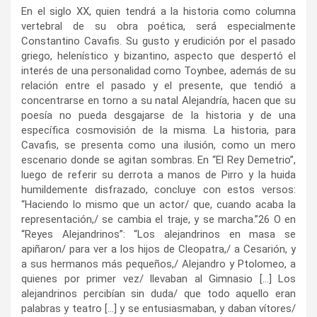
En el siglo XX, quien tendrá a la historia como columna
vertebral de su obra poética, será especialmente
Constantino Cavafis. Su gusto y erudición por el pasado
griego, helenístico y bizantino, aspecto que despertó el
interés de una personalidad como Toynbee, además de su
relación entre el pasado y el presente, que tendió a
concentrarse en torno a su natal Alejandría, hacen que su
poesía no pueda desgajarse de la historia y de una
específica cosmovisión de la misma. La historia, para
Cavafis, se presenta como una ilusión, como un mero
escenario donde se agitan sombras. En “El Rey Demetrio”,
luego de referir su derrota a manos de Pirro y la huida
humildemente disfrazado, concluye con estos versos:
“Haciendo lo mismo que un actor/ que, cuando acaba la
representación,/ se cambia el traje, y se marcha.”
26
O en
“Reyes Alejandrinos”: “Los alejandrinos en masa se
apiñaron/ para ver a los hijos de Cleopatra,/ a Cesarión, y
a sus hermanos más pequeños,/ Alejandro y Ptolomeo, a
quienes por primer vez/ llevaban al Gimnasio […] Los
alejandrinos percibían sin duda/ que todo aquello eran
palabras y teatro […] y se entusiasmaban, y daban vítores/