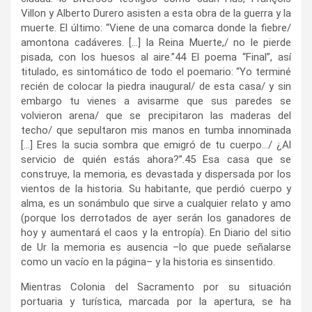
Villon y Alberto Durero asisten a esta obra de la guerra y la
muerte. El último: “Viene de una comarca donde la fiebre/
amontona cadáveres. […] la Reina Muerte,/ no le pierde
pisada, con los huesos al aire.”
44
El poema “Final”, así
titulado, es sintomático de todo el poemario: “Yo terminé
recién de colocar la piedra inaugural/ de esta casa/ y sin
embargo tu vienes a avisarme que sus paredes se
volvieron arena/ que se precipitaron las maderas del
techo/ que sepultaron mis manos en tumba innominada
[…] Eres la sucia sombra que emigró de tu cuerpo…/ ¿Al
servicio de quién estás ahora?”.
45
Esa casa que se
construye, la memoria, es devastada y dispersada por los
vientos de la historia. Su habitante, que perdió cuerpo y
alma, es un sonámbulo que sirve a cualquier relato y amo
(porque los derrotados de ayer serán los ganadores de
hoy y aumentará el caos y la entropía). En Diario del sitio
de Ur la memoria es ausencia –lo que puede señalarse
como un vacío en la página– y la historia es sinsentido.
Mientras Colonia del Sacramento por su situación
portuaria y turística, marcada por la apertura, se ha