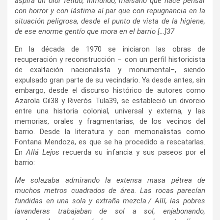
aspira un olor fétido, inmundo, malsano que hace pensar
con horror y con lástima al par que con repugnancia en la
situación peligrosa, desde el punto de vista de la higiene,
de ese enorme gentío que mora en el barrio […]
37
En la década de 1970 se iniciaron las obras de
recuperación y reconstrucción – con un perfil historicista
de exaltación nacionalista y monumental–, siendo
expulsado gran parte de su vecindario. Ya desde antes, sin
embargo, desde el discurso histórico de autores como
Azarola Gil
38
y Riverós Tula
39
, se estableció un divorcio
entre una historia colonial, universal y externa, y las
memorias, orales y fragmentarias, de los vecinos del
barrio. Desde la literatura y con memorialistas como
Fontana Mendoza, es que se ha procedido a rescatarlas.
En
Allá Lejos
recuerda su infancia y sus paseos por el
barrio:
Me solazaba admirando la extensa masa pétrea de
muchos metros cuadrados de área. Las rocas parecían
fundidas en una sola y extraña mezcla./ Allí, las pobres
lavanderas trabajaban de sol a sol, enjabonando,