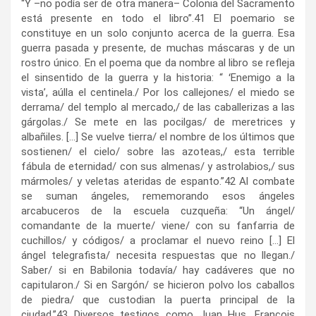
“Y –no podía ser de otra manera– Colonia del Sacramento
está presente en todo el libro”.
41
El poemario se
constituye en un solo conjunto acerca de la guerra. Esa
guerra pasada y presente, de muchas máscaras y de un
rostro único. En el poema que da nombre al libro se refleja
el sinsentido de la guerra y la historia: “ ʻEnemigo a la
vista’, aúlla el centinela./ Por los callejones/ el miedo se
derrama/ del templo al mercado,/ de las caballerizas a las
gárgolas./ Se mete en las pocilgas/ de meretrices y
albañiles. […] Se vuelve tierra/ el nombre de los últimos que
sostienen/ el cielo/ sobre las azoteas,/ esta terrible
fábula de eternidad/ con sus almenas/ y astrolabios,/ sus
mármoles/ y veletas ateridas de espanto.”
42
Al combate
se suman ángeles, rememorando esos ángeles
arcabuceros de la escuela cuzqueña: “Un ángel/
comandante de la muerte/ viene/ con su fanfarria de
cuchillos/ y códigos/ a proclamar el nuevo reino […] El
ángel telegrafista/ necesita respuestas que no llegan./
Saber/ si en Babilonia todavía/ hay cadáveres que no
capitularon./ Si en Sargón/ se hicieron polvo los caballos
de piedra/ que custodian la puerta principal de la
ciudad.”
43
Diversos testigos como Juan Hus, François