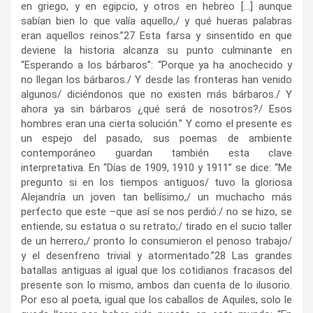
en griego, y en egipcio, y otros en hebreo […] aunque
sabían bien lo que valía aquello,/ y qué hueras palabras
eran aquellos reinos.”
27
Esta farsa y sinsentido en que
deviene la historia alcanza su punto culminante en
“Esperando a los bárbaros”: “Porque ya ha anochecido y
no llegan los bárbaros./ Y desde las fronteras han venido
algunos/ diciéndonos que no existen más bárbaros./ Y
ahora ya sin bárbaros ¿qué será de nosotros?/ Esos
hombres eran una cierta solución.” Y como el presente es
un espejo del pasado, sus poemas de ambiente
contemporáneo guardan también esta clave
interpretativa. En “Días de 1909, 1910 y 1911” se dice: “Me
pregunto si en los tiempos antiguos/ tuvo la gloriosa
Alejandría un joven tan bellísimo,/ un muchacho más
perfecto que este –que así se nos perdió:/ no se hizo, se
entiende, su estatua o su retrato;/ tirado en el sucio taller
de un herrero,/ pronto lo consumieron el penoso trabajo/
y el desenfreno trivial y atormentado.”
28
Las grandes
batallas antiguas al igual que los cotidianos fracasos del
presente son lo mismo, ambos dan cuenta de lo ilusorio.
Por eso al poeta, igual que los caballos de Aquiles, solo le