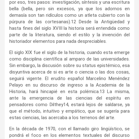
por eso, tres pasos: investigación, síntesis y una escritura
bella (bella, pero sin excesos, ya que los adornos en
demasía son tan ridículos como un atleta cubierto con la
púrpura de las cortesanas).
12
Desde la Antigüedad y
hasta fines del siglo XVIII la historia será entendida como
parte de la literatura, siendo el estilo y la invención del
historiador elementos para nada despreciables.
El siglo XIX fue el siglo de la historia, cuando esta emerge
como disciplina científica al amparo de las universidades.
Sin embargo, la discusión sobre su status epistémico, esa
disyuntiva acerca de si es arte o ciencia o las dos cosas,
seguirá vigente. El erudito español Marcelino Menéndez
Pelayo en su discurso de ingreso a la Academia de la
Historia, hará hincapié en esta polémica.
13
La misma,
ante la emergencia de las ciencias del espíritu en
pensadores como Dilthey
14
, estará lejos de saldarse, ya
que el método, intuitivo y empático, que se sugería para
estas ciencias, las acercaba a los terrenos del arte.
En la década de 1970, con el llamado giro lingüístico, se
pondrá el foco en los elementos textuales del discurso