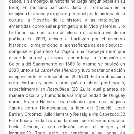
casos, sin embargo, la historia no juega ningún papel en su
lírica). En mi caso particular, dado mi formación en la
disciplina histórica y mi gusto personal por la historia de la
cultura, la filosofía de la historia y las mitologías –
entendidas como saber primigenio a lo Vico y Herder–, lo
histórico aparece como un elemento constitutivo de mi
poética. En 2003, debido al hartazgo por el discurso
histórico –o mejor dicho, a la enseñanza de ese discurso–
compuse el poemario
La Viajera
, una “epopeya lírica” que
desde lo surreal y la ironía reconstruye la fundación de
Colonia del Sacramento en 1680 (el mismo se publicó en
2005 junto a
La cárcel del silencio
y tuvo posterior edición
independiente y artesanal en 2016).
31
Esta imbricación
entre historia y poesía prosiguió en obras posteriores,
especialmente en
Respública
(2012), la cual plantea de
manera oscura y humorística la imposibilidad de Uruguay
como Estado-Nación, deambulando por sus páginas
figuras como Hernandarias, la loca del Bequeló, José
Batlle y Ordóñez, Julio Herrera y Reissig e Iris Cabezudo.
32
Este buceo en la historia también se extiende, destaca
Lucía Delbene, a una reflexión sobre el cuerpo y el
lenguaje.
33
Todo esto se tensiona y se pone en