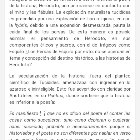
de la historia, Heródoto, aún permanece en contacto con
el mito y las fábulas. La explicación naturalista tucidídea
es precedida por una explicación de tipo religiosa, en que
la
hybris
, debido a una expansión desmesurada, pauta la
caída final de los persas. De esta manera es posible
asimilar el pensamiento de Heródoto, en sus
componentes éticos y sacros, con el de trágicos como
Esquilo ¿Los Persas de Esquilo por esto, no se acercan en
tema y concepción del destino histórico, a las historias de
Heródoto?
La secularización de la historia, fuera del planteo
científico de Tucídides, amenazaba con ingresar en lo
azaroso e ininteligible. Esto fue advertido con claridad por
Aristóteles en su
Poética
, donde sostiene que la historia
es inferior a la poesía:
Es manifiesto […] que no es oficio del poeta el contar las
cosas como sucedieron, sino como debieran o pudieran
haber sucedido, probable o necesariamente; porque el
historiador y el poeta no son diferentes por hablar en verso
o en prosa (pues se podrían poner en verso las cosas