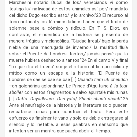
Marchesini notario Ducal de los/ venecianos vi como
testigo la/ natividad de estos animales así por/ mandato
del dicho Dogo escribo esto/ y lo archivo.”
23
El recurso al
tono notarial y los términos latinos hacen que el texto de
solemne pase a cómico y ridículo. En T. S. Eliot, en
contraste, el sinsentido de la historia se presenta de
manera trágica y melancólica: “Ciudad Irreal,/ bajo la parda
niebla de una madrugada de invierno,/ la multitud fluía
sobre el Puente de Londres, tantos,/ jamás pensé que la
muerte hubiera deshecho a tantos.”
24
En el canto V y final
“Lo que dijo el trueno” surge el retorno al tiempo cíclico y
mítico como un escape a la historia: “El Puente de
Londres se cae se cae se cae […]
Quando fiam uti chelidon
–oh golondrina golondrina/ Le Prince d’Aquitaine
à la tour
abolie
/ con estos fragmentos a salvo apuntalé mis ruinas
[…]
Datta.
Dayadhvam. Damyata
/
Shanti shanti shanti
”.
25
Ante el naufragio de la historia y la literatura solo pueden
rescatarse ruinas para construir el texto. Pero este
esfuerzo es finalmente vano y solo es dable entregarse al
silencio y lo inefable, a esas palabras en sánscrito que
intentan ser un mantra que pueda abolir el tiempo.