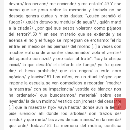
devoro/ los nervios/ me enciendo/ y me estallo”.
49
Y ese
humo que se posa sobre la memoria y todavía no se
despeja genera dudas y más dudas: “¿quién prendió el
fuego?/ ¿quién detuvo su médula/ de agua?/ ¿quién mató
a la criada?/ ¿por qué sus sesos volaron/ como pájaros
del terror?”.
50
Y en ese misterio que se extiende y se
adensa el río y el fuego se impregnan de erotismo: “el río
entra/ en medio de las piernas/ del molino […] a veces con
mucha/ euforia de amante/ descarriado/ viola el vientre/
del aparato con azul/ y oro solar al trote”; “soy la chispa
inicial/ la que desató/ el elefante de fuego/ yo fui quien
dio/ el beso prohibido/ que dio origen/ a este coro
agónico/ y lascivo”.
51
Los niños, en un ritual trágico que
impone la escuela, se ven compelidos a recordar: “madre/
la maestra/ con su impaciencia/ vestida de blanco/ nos
ha ordenado/ que buscáramos/ material/ sobre esa
leyenda/ la de un molino/ vestido con jirones/ del desastre
[…] que la maestra/ hijo/ vaya hasta/ donde aún la tierra/
pide silencio/ allí donde los árboles/ son trazos de/
miedo/ y que meta/ las aves de sus manos/ en la mierda/
que arde/ todavía”.
52
La memoria del molino, confiesa