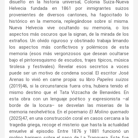
disuelto en la historia universal, Colonia Suiza-Nueva
Helvecia fundada en 1861 por inmigrantes suizos
provenientes de diversos cantones, ha fagocitado lo
histórico en la memoria, replegándose sobre sí misma.
Nueva Helvecia vive ocultando su memoria, o los
aspectos más oscuros que la signan, de la mirada de los
extraños. Un olvido riguroso y obstinado trabaja limando
los aspectos más conflictivos y polémicos de esta
memoria (esos más vergonzosos que desean ocultarse
bajo el pintoresquismo de escudos, trajes típicos, música
tirolesa y festivales). Revelar esos secretos a voces
puede ser un motivo de condena social. El escritor José
Arenas lo vivió en carne propia: su libro
Papeles suizos
(2019)
46
, si la circunstancia fuera otra, hubiera tenido el
mismo destino que el Tata Vizcacha de Benavides. En
esta obra con un lenguaje poético y expresionista –al
borde de la locura– se desvelan las miserias de la
memoria neohelvética. En el poemario
El Molino quemado
(2025)
47
, en una construcción coral en casos cercana a la
tragedia griega, recoge el misterio que hasta la actualidad
envuelve al episodio. Entre 1876 y 1881 funcionó un
molino harinero sobre el paso de La Tranquera. Este fue