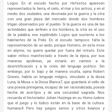
Logos. En el escudo hecho por Hefestos aparecen
representados la tierra, el cielo, el mar y los astros, y en el
medio dos ciudades, una devorada por la guerra y la otra
con una gran plaza del mercado donde dos hombres
litigan observados por el pueblo. Si la guerra es una de las
actividades que definen a los hombres, la otra es el uso
de la palabra, ese espléndido Logos que sustenta a los
habitantes de la Polis. En el escudo tampoco falta la
representación de un aedo, porque Homero, en esta
mise
en abyme
, no quiere quedar por fuera del retrato. Este
saber mítico manifestado a través de la épica, por sus
maneras apolíneas, ya estaría en camino a la
desmitificación y a la crisis del lenguaje poético. Sin
embargo, por lo bajo y de manera oculta, opina Robert
Graves, habría un lenguaje mágico, vinculado a la diosa
Luna, la Musa o la Diosa Blanca
7
, que guardaría el sello de
una poesía primigenia, incapaz de ser racionalizada, poesía
hecha de acertijos y de una oscuridad sagrada. Nos
recuerda el historiador Johan Huizinga en su
Homo ludens
que el juego y lo lúdico están en la base de la cultura
humana.
8
Pero hay juegos serios y otros livianos y