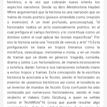
histórico, a la vez que cobrarán nuevo interés los
aspectos narrativos. Desde su libro
Metahistoria
Hayden
White argumentará que la historia es una narración que se
trama de modo poético (
poiesis
entendida como creación
o invención). A un nivel profundo, preconceptual, “el
historiador realiza un acto esencialmente poético, en el
cual prefigura el campo histórico y lo constituye como un
dominio sobre el cual aplicar las teorías específicas”. Por
eso la historia sería una “mezcla de ciencia y arte”.
15
Esta
prefiguración se basa en tropos literarios como la
metáfora, sinécdoque, metonimia e ironía, y en un modo
de tramar que se divide en géneros: tragedia, comedia,
drama y sátira. Los historiadores, de manera inconsciente
y estética, darían forma a sus narraciones echando mano
a estos tropos y tramas. Esta concepción de la escritura
histórica la acercaría a la ficción, siendo el historiador un
inventor de universos históricos así como el novelista es
un inventor de mundos de ficción. Esta confusión ha sido
rechazada por numerosos historiadores, siendo el más
virulento el italiano Carlo Ginzburg, a quien se señala
como el “AntiWhite”
16
(cosa que puede resultar algo