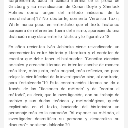
sorprendente, dado la calidad literaria de la prosa de
Ginzburg y su reivindicación de Conan Doyle y Sherlock
Holmes como origen del método indiciario de la
microhistoria).
17
No obstante, comenta Verónica Tozzi,
White nunca puso en entredicho que el texto histórico
careciera de referentes fuera del mismo, apareciendo una
distinción muy clara entre lo fáctico y lo figurativo.
18
En años recientes Iván Jablonka viene reivindicando un
acercamiento entre historia y literatura y el carácter de
escritor que debe tener el historiador: “Conciliar ciencias
sociales y creación literaria es intentar escribir de manera
más libre, más justa, más original, más reflexiva, no para
relajar la cientificidad de la investigación sino, al contrario,
para fortalecerla.”
19
Esta construcción literaria se da a
través de las “ficciones de método” y de “contar el
método”, es decir, que la investigación, con su trabajo de
archivo y sus dudas teóricas y metodológicas, quede
explicitada en el texto, haciendo del historiador un
personaje más en la narración. “Al exponer su método, el
investigador desmitifica su persona y desacraliza su
discurso”– sostiene Jablonka.
20