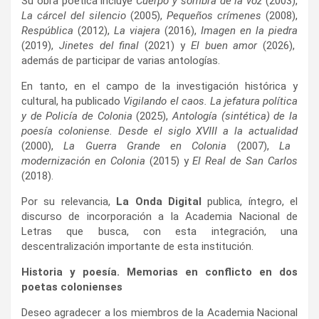
Su obra poética incluye
Cuerpo y sombra de la voz
(2003),
La cárcel del silencio
(2005),
Pequeños crímenes
(2008),
Respública
(2012),
La viajera
(2016),
Imagen en la piedra
(2019),
Jinetes del final
(2021) y
El buen amor
(2026),
además de participar de varias antologías.
En tanto, en el campo de la investigación histórica y
cultural, ha publicado
Vigilando el caos. La jefatura política
y de Policía de Colonia
(2025),
Antología (sintética) de la
poesía coloniense. Desde el siglo XVIII a la actualidad
(2000),
La Guerra Grande en Colonia
(2007),
La
modernización en Colonia
(2015) y
El Real de San Carlos
(2018).
Por su relevancia,
La Onda Digital
publica, íntegro, el
discurso de incorporación a la Academia Nacional de
Letras que busca, con esta integración, una
descentralización importante de esta institución.
Historia y poesía. Memorias en conflicto en dos
poetas colonienses
Deseo agradecer a los miembros de la Academia Nacional