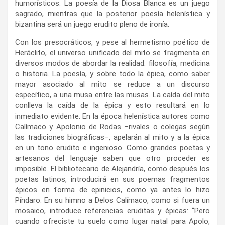
humorísticos. La poesía de la Diosa Blanca es un juego
sagrado, mientras que la posterior poesía helenística y
bizantina será un juego erudito pleno de ironía.
Con los presocráticos, y pese al hermetismo poético de
Heráclito, el universo unificado del mito se fragmenta en
diversos modos de abordar la realidad: filosofía, medicina
o historia. La poesía, y sobre todo la épica, como saber
mayor asociado al mito se reduce a un discurso
específico, a una musa entre las musas. La caída del mito
conlleva la caída de la épica y esto resultará en lo
inmediato evidente. En la época helenística autores como
Calímaco y Apolonio de Rodas –rivales o colegas según
las tradiciones biográficas–, apelarán al mito y a la épica
en un tono erudito e ingenioso. Como grandes poetas y
artesanos del lenguaje saben que otro proceder es
imposible. El bibliotecario de Alejandría, como después los
poetas latinos, introducirá en sus poemas fragmentos
épicos en forma de epinicios, como ya antes lo hizo
Píndaro. En su himno a Delos Calímaco, como si fuera un
mosaico, introduce referencias eruditas y épicas: “Pero
cuando ofreciste tu suelo como lugar natal para Apolo,