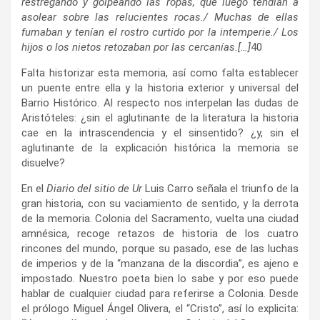
restregando y golpeando las ropas, que luego tendían a
asolear sobre las relucientes rocas./ Muchas de ellas
fumaban y tenían el rostro curtido por la intemperie./ Los
hijos o los nietos retozaban por las cercanías.[…]
40
Falta historizar esta memoria, así como falta establecer
un puente entre ella y la historia exterior y universal del
Barrio Histórico. Al respecto nos interpelan las dudas de
Aristóteles: ¿sin el aglutinante de la literatura la historia
cae en la intrascendencia y el sinsentido? ¿y, sin el
aglutinante de la explicación histórica la memoria se
disuelve?
En el
Diario del sitio de Ur
Luis Carro señala el triunfo de la
gran historia, con su vaciamiento de sentido, y la derrota
de la memoria. Colonia del Sacramento, vuelta una ciudad
amnésica, recoge retazos de historia de los cuatro
rincones del mundo, porque su pasado, ese de las luchas
de imperios y de la “manzana de la discordia”, es ajeno e
impostado. Nuestro poeta bien lo sabe y por eso puede
hablar de cualquier ciudad para referirse a Colonia. Desde
el prólogo Miguel Ángel Olivera, el “Cristo”, así lo explicita: