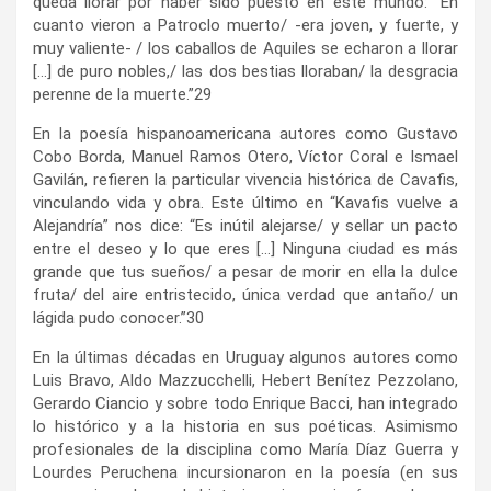
queda llorar por haber sido puesto en este mundo: “En
cuanto vieron a Patroclo muerto/ -era joven, y fuerte, y
muy valiente- / los caballos de Aquiles se echaron a llorar
[…] de puro nobles,/ las dos bestias lloraban/ la desgracia
perenne de la muerte.”
29
En la poesía hispanoamericana autores como Gustavo
Cobo Borda, Manuel Ramos Otero, Víctor Coral e Ismael
Gavilán, refieren la particular vivencia histórica de Cavafis,
vinculando vida y obra. Este último en “Kavafis vuelve a
Alejandría” nos dice: “Es inútil alejarse/ y sellar un pacto
entre el deseo y lo que eres […] Ninguna ciudad es más
grande que tus sueños/ a pesar de morir en ella la dulce
fruta/ del aire entristecido, única verdad que antaño/ un
lágida pudo conocer.”
30
En la últimas décadas en Uruguay algunos autores como
Luis Bravo, Aldo Mazzucchelli, Hebert Benítez Pezzolano,
Gerardo Ciancio y sobre todo Enrique Bacci, han integrado
lo histórico y a la historia en sus poéticas. Asimismo
profesionales de la disciplina como María Díaz Guerra y
Lourdes Peruchena incursionaron en la poesía (en sus