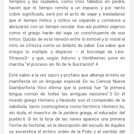
templos y las ciudades, como ritos tallados en piedra,
hacen que el tiempo remita a un espacio y por tanto
cobre significado, será por el acto de viajar y trasladarse
que el tiempo mítico y cíclico se expanda y comience a
abrazarse con un tiempo secular. Aun así pueblos viajeros
como el griego harán del viaje un constituyente de sus
mitos. Quizás de esta tensión entre lo inmóvil y lo móvil el
mito se ofrezca como un ámbito de saber. Ese saber que
integra lo múltiple y disperso – el bricolage de Lévi-
Strauss
3
– y que, según Adorno y Horkheimer, pone en
marcha “el proceso sin fin de la Ilustración”.
4
Este saber a la vez sacro y profano que alberga el mito se
manifiesta en un lenguaje especial. En su Ciencia Nueva
Giambattista Vico afirma que la poesía fue “la primera
lengua común de todas las antiguas naciones”.
5
En el
mundo griego Homero y Hesíodo son el compendio de la
sabiduría, tanto cosmogónica como histórica. Homero es,
sin duda, el maestro de la
paideia
griega, el educador del
pueblo.
6
Si en la lista de las naves aparece una primera
forma de historiar, en la descripción del escudo de Aquiles
se escenifica el entero orden de la Polis y el sentido del