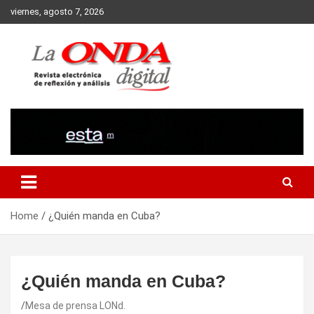
Skip
viernes, agosto 7, 2026
to
content
Revista electronica de reflexion y analisis
Home
¿Quién manda en Cuba?
¿Quién manda en Cuba?
Mesa de prensa LONd.