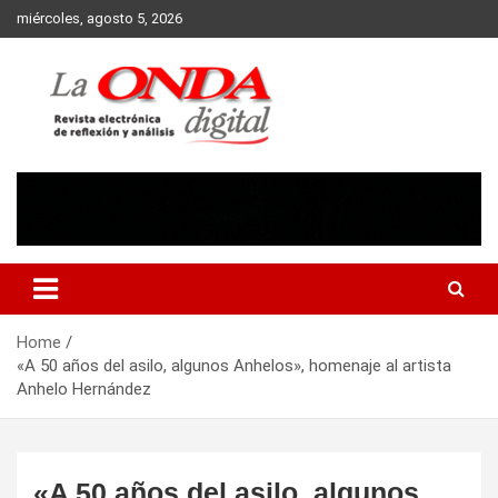
Skip
miércoles, agosto 5, 2026
to
content
Revista electronica de reflexion y analisis
Home
«A 50 años del asilo, algunos Anhelos», homenaje al artista
Anhelo Hernández
«A 50 años del asilo, algunos