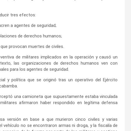
oducir tres efectos:
olucren a agentes de seguridad;
iolaciones de derechos humanos;
que provocan muertes de civiles.
ventiva de militares implicados en la operación y causó un
ntexto, las organizaciones de derechos humanos ven con
nales para los agentes de seguridad.
al y política que se originó tras un operativo del Ejército
olcabamba.
r interceptó una camioneta que supuestamente estaba vinculada
militares afirmaron haber respondido en legítima defensa
sa versión en base a que murieron cinco civiles y varias
el vehículo no se encontraron armas ni droga, y la fiscalía de