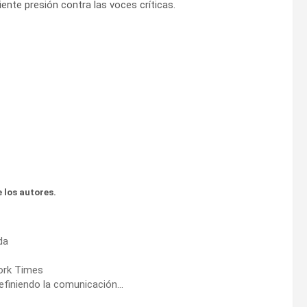
ente presión contra las voces críticas.
 los autores.
da
ork Times
definiendo la comunicación…