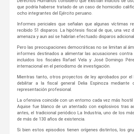
Derechos Humanos consideró que existían indicios de uso 
que podría haberse tratado de un caso de homicidio calific
ocho integrantes del Ejército peruano.
Informes periciales que señalan que algunas víctimas r
recibido 51 disparos. La hipótesis fiscal de que, una vez
amenaza y aun así se habrían efectuado disparos adicional
Pero las preocupaciones democráticas no se limitan al ámb
informes destinados a alimentar las acusaciones contra fi
incluidos los fiscales Rafael Vela y José Domingo Pére
internacional en el periodismo de investigación.
Mientras tanto, otros proyectos de ley aprobados por el
debilitar a la fiscal general Delia Espinoza mediante 
representación profesional.
La ofensiva coincide con un entorno cada vez más hostil pa
Aquise fue blanco de un atentado con explosivos tras ac
antes, el tradicional periódico La Industria, uno de los má
de más de 130 años de existencia.
Si bien estos episodios tienen orígenes distintos, los g