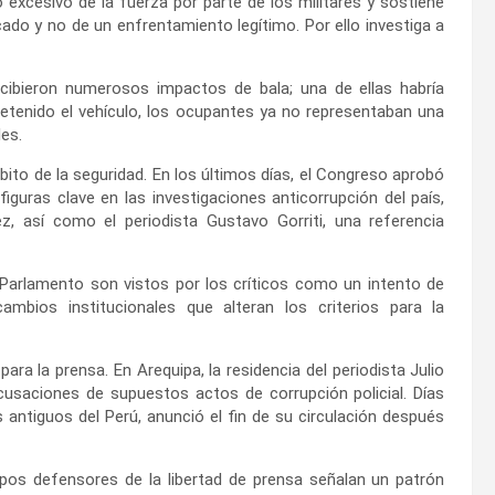
excesivo de la fuerza por parte de los militares y sostiene
ado y no de un enfrentamiento legítimo. Por ello investiga a
ecibieron numerosos impactos de bala; una de ellas habría
 detenido el vehículo, los ocupantes ya no representaban una
es.
ito de la seguridad. En los últimos días, el Congreso aprobó
guras clave en las investigaciones anticorrupción del país,
z, así como el periodista Gustavo Gorriti, una referencia
 Parlamento son vistos por los críticos como un intento de
cambios institucionales que alteran los criterios para la
ra la prensa. En Arequipa, la residencia del periodista Julio
usaciones de supuestos actos de corrupción policial. Días
s antiguos del Perú, anunció el fin de su circulación después
rupos defensores de la libertad de prensa señalan un patrón