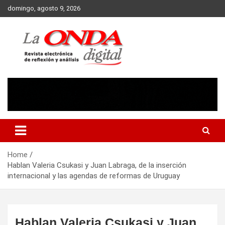
Skip
domingo, agosto 9, 2026
to
content
Revista electronica de reflexion y analisis
Home
Hablan Valeria Csukasi y Juan Labraga, de la inserción
internacional y las agendas de reformas de Uruguay
Hablan Valeria Csukasi y Juan