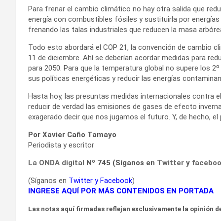
Para frenar el cambio climático no hay otra salida que red
energía con combustibles fósiles y sustituirla por energía
frenando las talas industriales que reducen la masa arbórea
Todo esto abordará el COP 21, la convención de cambio cli
11 de diciembre. Ahí se deberían acordar medidas para red
para 2050. Para que la temperatura global no supere los 2º
sus políticas energéticas y reducir las energías contamina
Hasta hoy, las presuntas medidas internacionales contra e
reducir de verdad las emisiones de gases de efecto invern
exagerado decir que nos jugamos el futuro. Y, de hecho, el
Por Xavier Caño Tamayo
Periodista y escritor
La ONDA digital
Nº 745 (Síganos en
Twitter
y
facebo
(Síganos en
Twitter
y
Facebook
)
INGRESE AQUÍ POR MÁS CONTENIDOS EN PORTADA
Las notas aquí firmadas reflejan exclusivamente la opinión de