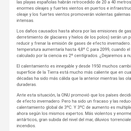
las playas españolas habrán retrocedido de 20 a 40 metr
enormes oleajes y fuertes vientos en puertos e infraestru
oleaje y los fuertes vientos promoverán violentas galerna
intensas.
Los daños causados hasta ahora por las emisiones de gases
derretimiento de glaciares y hielos de los polos) serán un
reducir y frenar la emisión de gases de efecto invernadero
temperatura aumentaría hasta 4,8º C para 2099, cuando e
calculado por la ciencia es 2º centígrados. ¿Dejaremos a
El calentamiento es innegable y desde 1950 muchos cambios
superficie de la Tierra está mucho más caliente que en cua
décadas ha sido más cálida que la anterior mientras las o
duraderas.
Ante esta situación, la ONU promovió que los países deci
de efecto invernadero. Pero ha sido un fracaso y las redu
calentamiento global de 3ºC. Y 3ºC de aumento es multipli
ahora según los mismos expertos. Más violentos y enormes 
antárticos, gran subida del nivel del mar, diluvios torren
incendios.