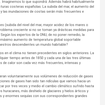
os. Imaginemos lo que supondrá. Además habrá habitualmente
cturas costeras españolas. La subida del mar, el aumento del
s y las inundaciones de costas serán más frecuentes e
 (subida del nivel del mar, mayor acidez de los mares o
 problema creciente si no se toman ya drásticas medidas para
. Según los expertos de la ONU, de no poner remedio, la
l máximo aumento de temperatura global soportable
 nuestros descendientes un mundo habitable?
 en el clima no tienen precedentes en siglos anteriores. La
lquier tiempo antes de 1850 y cada una de las tres últimas
las de calor son cada vez más frecuentes, intensas y
dieran voluntariamente sus volúmenes de reducción de gases
cciones de gases han sido tan ridículas que vamos hacia un
car por tres veces y medio el cambio climático sufrido hasta
huracanes, más deshielo de glaciares y hielos árticos y
ciales y enormes sequías con sus correspondientes grandes