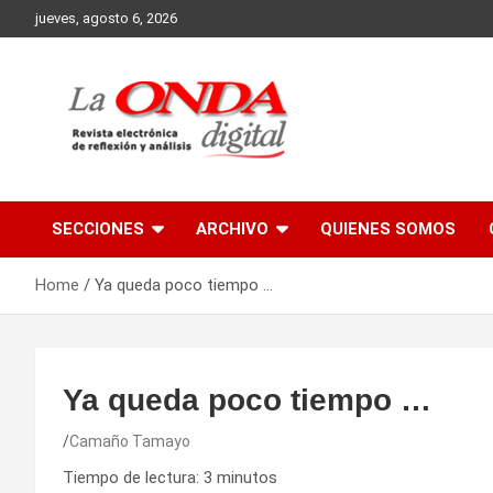
Skip
jueves, agosto 6, 2026
to
content
Revista electronica de reflexion y analisis
SECCIONES
ARCHIVO
QUIENES SOMOS
Home
Ya queda poco tiempo …
Ya queda poco tiempo …
Camaño Tamayo
Tiempo de lectura:
3
minutos