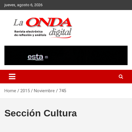
Skip
jueves, agosto 6, 2026
to
content
Revista electronica de reflexion y analisis
Home
2015
Noviembre
745