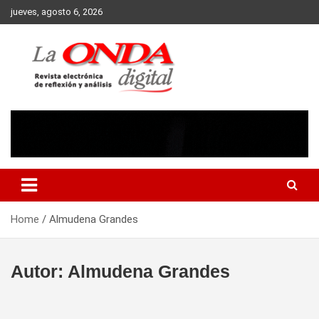
Skip
jueves, agosto 6, 2026
to
content
Revista electronica de reflexion y analisis
Home
Almudena Grandes
Autor:
Almudena Grandes