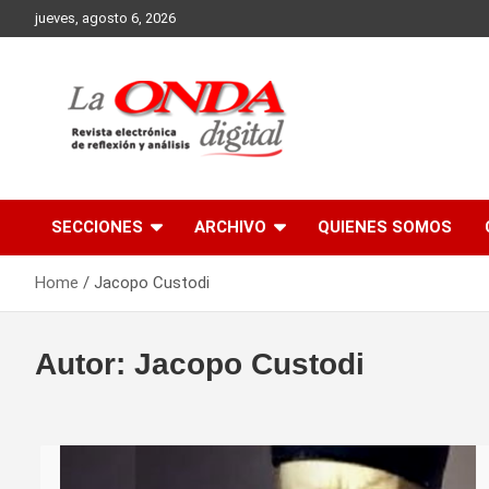
Skip
jueves, agosto 6, 2026
to
content
Revista electronica de reflexion y analisis
SECCIONES
ARCHIVO
QUIENES SOMOS
Home
Jacopo Custodi
Autor:
Jacopo Custodi