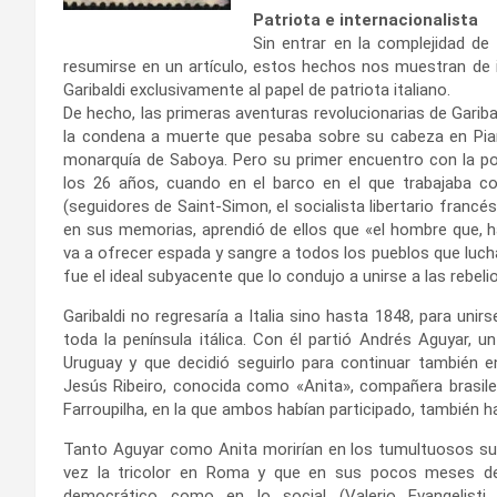
Patriota e internacionalista
Sin entrar en la complejidad de
resumirse en un artículo, estos hechos nos muestran de inm
Garibaldi exclusivamente al papel de patriota italiano.
De hecho, las primeras aventuras revolucionarias de Gariba
la condena a muerte que pesaba sobre su cabeza en Piamo
monarquía de Saboya. Pero su primer encuentro con la polí
los 26 años, cuando en el barco en el que trabajaba c
(seguidores de Saint-Simon, el socialista libertario fran
en sus memorias, aprendió de ellos que «el hombre que, 
va a ofrecer espada y sangre a todos los pueblos que lucha
fue el ideal subyacente que lo condujo a unirse a las rebel
Garibaldi no regresaría a Italia sino hasta 1848, para uni
toda la península itálica. Con él partió Andrés Aguyar, 
Uruguay y que decidió seguirlo para continuar también en 
Jesús Ribeiro, conocida como «Anita», compañera brasile
Farroupilha, en la que ambos habían participado, también h
Tanto Aguyar como Anita morirían en los tumultuosos su
vez la tricolor en Roma y que en sus pocos meses de 
democrático como en lo social (Valerio Evangelisti