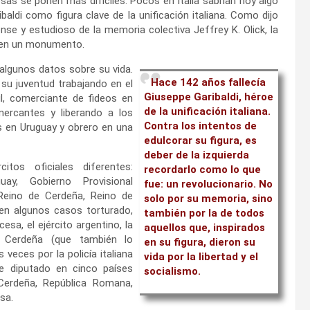
sas se ponen más difíciles. Pocos en Italia sabrían hoy algo
aldi como figura clave de la unificación italiana. Como dijo
se y estudioso de la memoria colectiva Jeffrey K. Olick, la
o en un monumento.
algunos datos sobre su vida.
Hace 142 años fallecía
u juventud trabajando en el
Giuseppe Garibaldi, héroe
l, comerciante de fideos en
de la unificación italiana.
mercantes y liberando a los
Contra los intentos de
s en Uruguay y obrero en una
edulcorar su figura, es
deber de la izquierda
citos oficiales diferentes:
recordarlo como lo que
uay, Gobierno Provisional
fue: un revolucionario. No
Reino de Cerdeña, Reino de
solo por su memoria, sino
y en algunos casos torturado,
también por la de todos
ncesa, el ejército argentino, la
aquellos que, inspirados
e Cerdeña (que también lo
en su figura, dieron su
veces por la policía italiana
vida por la libertad y el
Fue diputado en cinco países
socialismo.
 Cerdeña, República Romana,
sa.