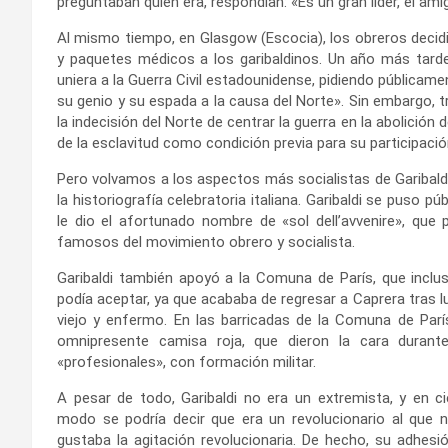
preguntaban quién era, respondían: «Es un gran líder, el ami
Al mismo tiempo, en Glasgow (Escocia), los obreros decidi
y paquetes médicos a los garibaldinos. Un año más tarde,
uniera a la Guerra Civil estadounidense, pidiendo públicame
su genio y su espada a la causa del Norte». Sin embargo, 
la indecisión del Norte de centrar la guerra en la abolición 
de la esclavitud como condición previa para su participació
Pero volvamos a los aspectos más socialistas de Garibald
la historiografía celebratoria italiana. Garibaldi se puso pú
le dio el afortunado nombre de «sol dell’avvenire», que
famosos del movimiento obrero y socialista.
Garibaldi también apoyó a la Comuna de París, que incluso
podía aceptar, ya que acababa de regresar a Caprera tras l
viejo y enfermo. En las barricadas de la Comuna de Parí
omnipresente camisa roja, que dieron la cara durant
«profesionales», con formación militar.
A pesar de todo, Garibaldi no era un extremista, y en ci
modo se podría decir que era un revolucionario al que n
gustaba la agitación revolucionaria. De hecho, su adhesió