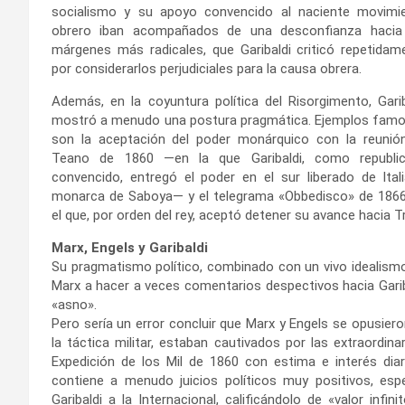
socialismo y su apoyo convencido al naciente movimi
obrero iban acompañados de una desconfianza hacia
márgenes más radicales, que Garibaldi criticó repetidam
por considerarlos perjudiciales para la causa obrera.
Además, en la coyuntura política del Risorgimento, Garib
mostró a menudo una postura pragmática. Ejemplos fam
son la aceptación del poder monárquico con la reunió
Teano de 1860 —en la que Garibaldi, como republi
convencido, entregó el poder en el sur liberado de Itali
monarca de Saboya— y el telegrama «Obbedisco» de 1866
el que, por orden del rey, aceptó detener su avance hacia T
Marx, Engels y Garibaldi
Su pragmatismo político, combinado con un vivo idealismo
Marx a hacer a veces comentarios despectivos hacia Garib
«asno».
Pero sería un error concluir que Marx y Engels se opusier
la táctica militar, estaban cautivados por las extraordina
Expedición de los Mil de 1860 con estima e interés dia
contiene a menudo juicios políticos muy positivos, esp
Garibaldi a la Internacional, calificándolo de «valor in