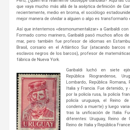
Pero, ¿quién era realmente Giuseppe Garibaldi? Aquí las co
que vaya mucho más allá de la aséptica definición de Garib
recientemente, medio en broma, el sociólogo estadouniden
mejor manera de olvidar a alguien o algo es transformarl
Así que intentemos «desmonumentalizar» a Garibaldi con 
Formado como marinero, Garibaldi pasó muchos años de s
mar, pero también fue profesor de idiomas en Estambu
Brasil, corsario en el Atlántico Sur (atacando barcos 
esclavos negros de los barcos), profesor de matemática
fábrica de Nueva York.
Garibaldi luchó en siete ejér
República Riograndense, Urug
Lombardo, República Romana, 
Italia y Francia. Fue detenido, 
por la policía rusa, la policía fra
policía uruguaya, el Reino d
condenó a muerte) y luego varias 
tras la unificación de Italia. 
diferentes: Uruguay, Reino de
Reino de Italia y República France