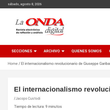
Skip
sábado, agosto 8, 2026
to
content
Revista electronica de reflexion y analisis
SECCIONES
ARCHIVO
QUIENES SOMOS
Home
El internacionalismo revolucionario de Giuseppe Garibal
El internacionalismo revoluc
Jacopo Custodi
Tiempo de lectura:
9
minutos