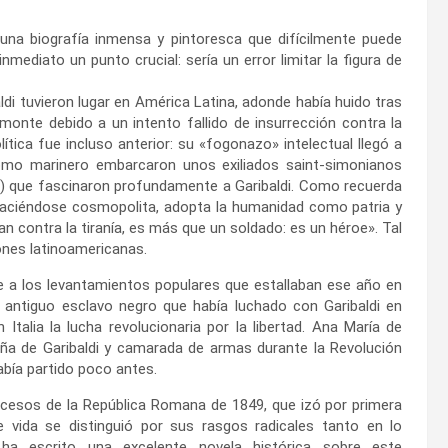
 una biografía inmensa y pintoresca que difícilmente puede
ediato un punto crucial: sería un error limitar la figura de
ldi tuvieron lugar en América Latina, adonde había huido tras
nte debido a un intento fallido de insurrección contra la
tica fue incluso anterior: su «fogonazo» intelectual llegó a
omo marinero embarcaron unos exiliados saint-simonianos
cés) que fascinaron profundamente a Garibaldi. Como recuerda
haciéndose cosmopolita, adopta la humanidad como patria y
n contra la tiranía, es más que un soldado: es un héroe». Tal
iones latinoamericanas.
rse a los levantamientos populares que estallaban ese año en
un antiguo esclavo negro que había luchado con Garibaldi en
Italia la lucha revolucionaria por la libertad. Ana María de
ña de Garibaldi y camarada de armas durante la Revolución
abía partido poco antes.
cesos de la República Romana de 1849, que izó por primera
vida se distinguió por sus rasgos radicales tanto en lo
 ha escrito una excelente novela histórica sobre este