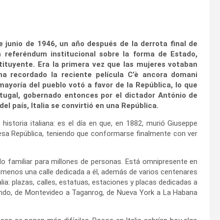
de junio de 1946, un año después de la derrota final de
un referéndum institucional sobre la forma de Estado,
tituyente. Era la primera vez que las mujeres votaban
ha recordado la reciente película C’è ancora domani
ayoría del pueblo votó a favor de la República, lo que
rtugal, gobernado entonces por el dictador António de
del país, Italia se convirtió en una República.
historia italiana: es el día en que, en 1882, murió Giuseppe
esa República, teniendo que conformarse finalmente con ver
do familiar para millones de personas. Está omnipresente en
al menos una calle dedicada a él, además de varios centenares
lia: plazas, calles, estatuas, estaciones y placas dedicadas a
undo, de Montevideo a Taganrog, de Nueva York a La Habana
.