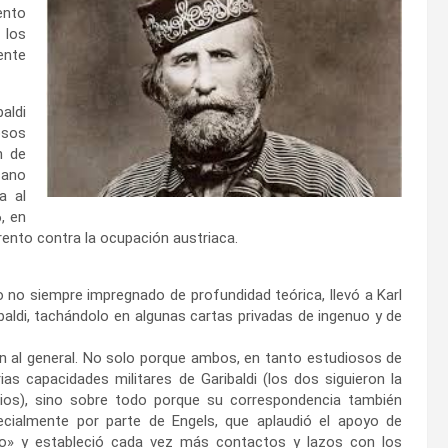
ento
 los
ente
aldi
osos
n de
cano
a al
, en
rento contra la ocupación austriaca.
 no siempre impregnado de profundidad teórica, llevó a Karl
aldi, tachándolo en algunas cartas privadas de ingenuo y de
on al general. No solo porque ambos, en tanto estudiosos de
rias capacidades militares de Garibaldi (los dos siguieron la
rios), sino sobre todo porque su correspondencia también
ecialmente por parte de Engels, que aplaudió el apoyo de
finito» y estableció cada vez más contactos y lazos con los