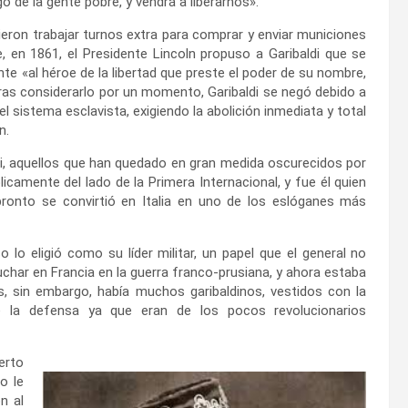
go de la gente pobre, y vendrá a liberarnos».
eron trabajar turnos extra para comprar y enviar municiones
 en 1861, el Presidente Lincoln propuso a Garibaldi que se
nte «al héroe de la libertad que preste el poder de su nombre,
tras considerarlo por un momento, Garibaldi se negó debido a
del sistema esclavista, exigiendo la abolición inmediata y total
n.
i, aquellos que han quedado en gran medida oscurecidos por
blicamente del lado de la Primera Internacional, y fue él quien
 pronto se convirtió en Italia en uno de los eslóganes más
 lo eligió como su líder militar, un papel que el general no
uchar en Francia en la guerra franco-prusiana, y ahora estaba
s, sin embargo, había muchos garibaldinos, vestidos con la
e la defensa ya que eran de los pocos revolucionarios
erto
o le
n al