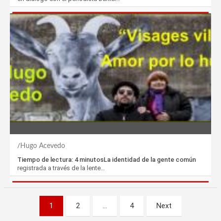
Hugo Acevedo
Tiempo de lectura: 4 minutosLa identidad de la gente común
registrada a través de la lente…
Paginación
1
2
…
4
Next
de