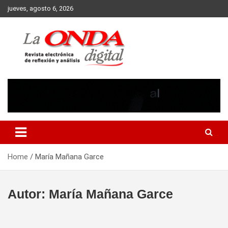
Skip
jueves, agosto 6, 2026
to
content
Revista electronica de reflexion y analisis
Home
María Mañana Garce
Autor:
María Mañana Garce