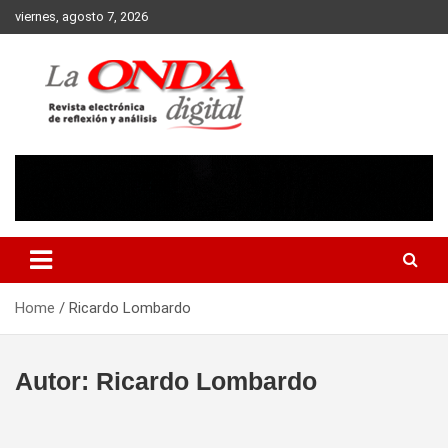
Skip
viernes, agosto 7, 2026
to
content
Revista electronica de reflexion y analisis
Home
Ricardo Lombardo
Autor:
Ricardo Lombardo