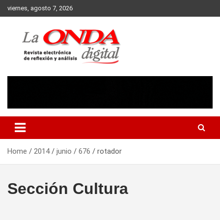
Skip
viernes, agosto 7, 2026
to
content
Revista electronica de reflexion y analisis
Home
2014
junio
676
rotador