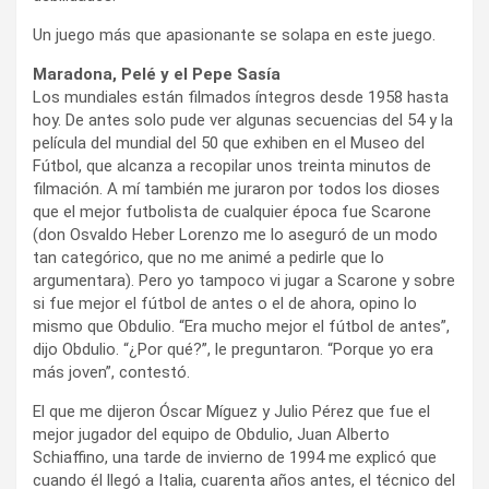
Un juego más que apasionante se solapa en este juego.
Maradona, Pelé y el Pepe Sasía
Los mundiales están filmados íntegros desde 1958 hasta
hoy. De antes solo pude ver algunas secuencias del 54 y la
película del mundial del 50 que exhiben en el Museo del
Fútbol, que alcanza a recopilar unos treinta minutos de
filmación. A mí también me juraron por todos los dioses
que el mejor futbolista de cualquier época fue Scarone
(don Osvaldo Heber Lorenzo me lo aseguró de un modo
tan categórico, que no me animé a pedirle que lo
argumentara). Pero yo tampoco vi jugar a Scarone y sobre
si fue mejor el fútbol de antes o el de ahora, opino lo
mismo que Obdulio. “Era mucho mejor el fútbol de antes”,
dijo Obdulio. “¿Por qué?”, le preguntaron. “Porque yo era
más joven”, contestó.
El que me dijeron Óscar Míguez y Julio Pérez que fue el
mejor jugador del equipo de Obdulio, Juan Alberto
Schiaffino, una tarde de invierno de 1994 me explicó que
cuando él llegó a Italia, cuarenta años antes, el técnico del