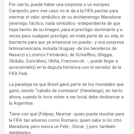
Por cierto, puede haber una sorpresa o un europeo
Campeón, pero ese caso no le da a la FIFA pautas para
mermar el valor simbólico de su archienemigo Maradona
(enemigo fáctico, nada simbólico -independiente de que
haya hecho de su imagen, para el prestigio dominante y a
veces para cualquier prestigio, en mala parte de su vida, lo
bastante para que ya empeorar no pueda-, y una sorpresa
latinoamericana, incluida Uruguay -de los herederos de
Nasazzi y Lorenzo Fernández, de Schiaffino, Ghiggia,
Obdulio, Goncálvez, Ubiña, Francescoli…-, puede llegar a
acrecentarlo) en la disputa histórica con el servidor de la
FIFA Pelé.
La paradoja es que Brasil ganó parte de los mundiales que
ganó, siendo “caballo de comisario” (Havelange), en tanto
ahora, cuando le toca volver a ser local, debe desbancar a
la Argentina.
Tiene con qué (Felipao, Neymar -quien puede resultar para
la FIFA tan adverso como Romario; quien sabe si no otro
Maradona, pero nunca un Pelé-, Óscar…) pero también
debilidades.