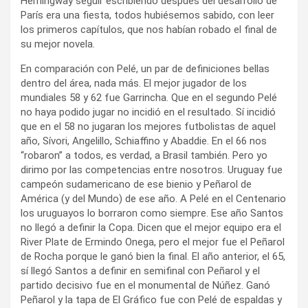
Hemingway seguir escribiendo después del desarrollo de
París era una fiesta, todos hubiésemos sabido, con leer
los primeros capítulos, que nos habían robado el final de
su mejor novela.
En comparación con Pelé, un par de definiciones bellas
dentro del área, nada más. El mejor jugador de los
mundiales 58 y 62 fue Garrincha. Que en el segundo Pelé
no haya podido jugar no incidió en el resultado. Sí incidió
que en el 58 no jugaran los mejores futbolistas de aquel
año, Sívori, Angelillo, Schiaffino y Abaddie. En el 66 nos
“robaron” a todos, es verdad, a Brasil también. Pero yo
dirimo por las competencias entre nosotros. Uruguay fue
campeón sudamericano de ese bienio y Peñarol de
América (y del Mundo) de ese año. A Pelé en el Centenario
los uruguayos lo borraron como siempre. Ese año Santos
no llegó a definir la Copa. Dicen que el mejor equipo era el
River Plate de Ermindo Onega, pero el mejor fue el Peñarol
de Rocha porque le ganó bien la final. El año anterior, el 65,
sí llegó Santos a definir en semifinal con Peñarol y el
partido decisivo fue en el monumental de Núñez. Ganó
Peñarol y la tapa de El Gráfico fue con Pelé de espaldas y