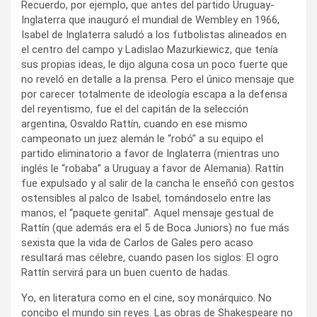
Recuerdo, por ejemplo, que antes del partido Uruguay-
Inglaterra que inauguró el mundial de Wembley en 1966,
Isabel de Inglaterra saludó a los futbolistas alineados en
el centro del campo y Ladislao Mazurkiewicz, que tenía
sus propias ideas, le dijo alguna cosa un poco fuerte que
no reveló en detalle a la prensa. Pero el único mensaje que
por carecer totalmente de ideología escapa a la defensa
del reyentismo, fue el del capitán de la selección
argentina, Osvaldo Rattín, cuando en ese mismo
campeonato un juez alemán le “robó” a su equipo el
partido eliminatorio a favor de Inglaterra (mientras uno
inglés le “robaba” a Uruguay a favor de Alemania). Rattín
fue expulsado y al salir de la cancha le enseñó con gestos
ostensibles al palco de Isabel, tomándoselo entre las
manos, el “paquete genital”. Aquel mensaje gestual de
Rattín (que además era el 5 de Boca Juniors) no fue más
sexista que la vida de Carlos de Gales pero acaso
resultará mas célebre, cuando pasen los siglos: El ogro
Rattín servirá para un buen cuento de hadas.
Yo, en literatura como en el cine, soy monárquico. No
concibo el mundo sin reyes. Las obras de Shakespeare no