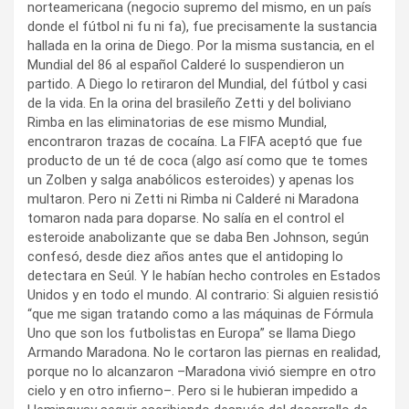
norteamericana (negocio supremo del mismo, en un país
donde el fútbol ni fu ni fa), fue precisamente la sustancia
hallada en la orina de Diego. Por la misma sustancia, en el
Mundial del 86 al español Calderé lo suspendieron un
partido. A Diego lo retiraron del Mundial, del fútbol y casi
de la vida. En la orina del brasileño Zetti y del boliviano
Rimba en las eliminatorias de ese mismo Mundial,
encontraron trazas de cocaína. La FIFA aceptó que fue
producto de un té de coca (algo así como que te tomes
un Zolben y salga anabólicos esteroides) y apenas los
multaron. Pero ni Zetti ni Rimba ni Calderé ni Maradona
tomaron nada para doparse. No salía en el control el
esteroide anabolizante que se daba Ben Johnson, según
confesó, desde diez años antes que el antidoping lo
detectara en Seúl. Y le habían hecho controles en Estados
Unidos y en todo el mundo. Al contrario: Si alguien resistió
“que me sigan tratando como a las máquinas de Fórmula
Uno que son los futbolistas en Europa” se llama Diego
Armando Maradona. No le cortaron las piernas en realidad,
porque no lo alcanzaron –Maradona vivió siempre en otro
cielo y en otro infierno–. Pero si le hubieran impedido a