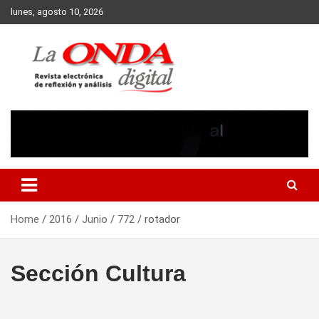
Skip
lunes, agosto 10, 2026
to
content
Revista electronica de reflexion y analisis
Home
2016
Junio
772
rotador