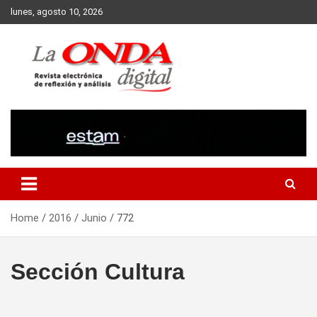
Skip
lunes, agosto 10, 2026
to
content
Revista electronica de reflexion y analisis
Home
2016
Junio
772