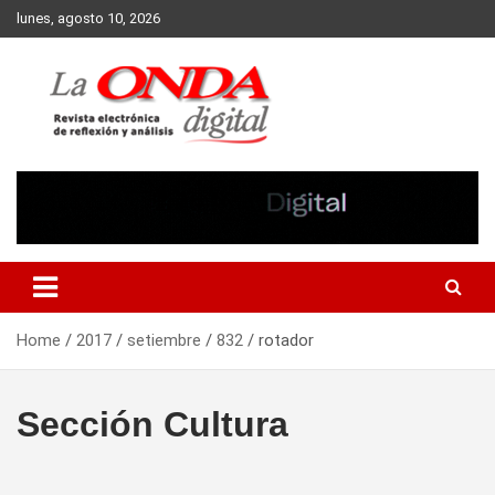
Skip
lunes, agosto 10, 2026
to
content
Revista electronica de reflexion y analisis
Home
2017
setiembre
832
rotador