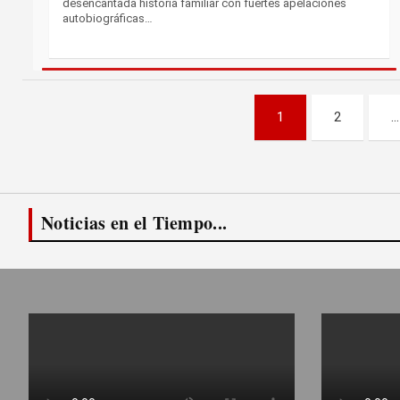
desencantada historia familiar con fuertes apelaciones
autobiográficas…
Paginación
1
2
…
de
entradas
Noticias en el Tiempo...