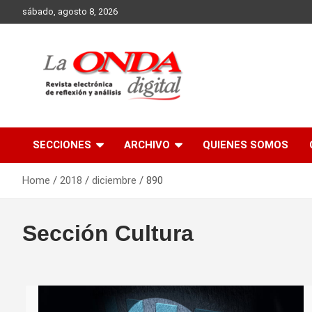
Skip
sábado, agosto 8, 2026
to
content
Revista electronica de reflexion y analisis
SECCIONES
ARCHIVO
QUIENES SOMOS
Home
2018
diciembre
890