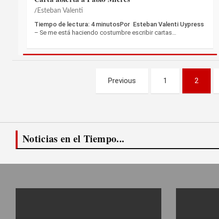
Esteban Valenti
Tiempo de lectura: 4 minutosPor Esteban Valenti Uypress
– Se me está haciendo costumbre escribir cartas…
Paginación
Previous
1
2
de
entradas
Noticias en el Tiempo...