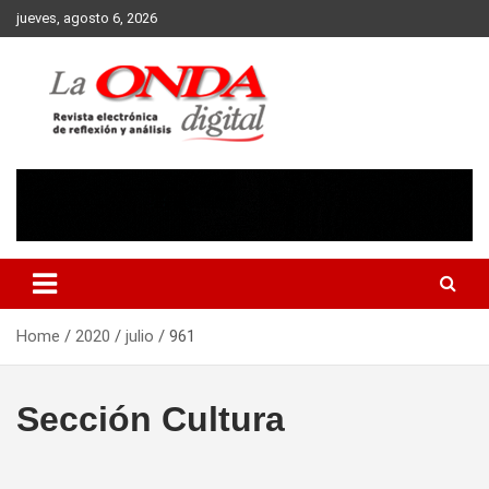
Skip
jueves, agosto 6, 2026
to
content
Revista electronica de reflexion y analisis
Home
2020
julio
961