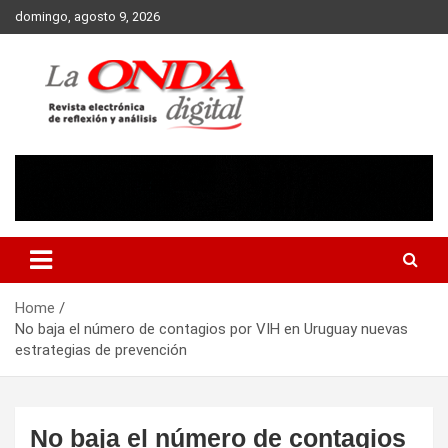
Skip
domingo, agosto 9, 2026
to
content
Revista electronica de reflexion y analisis
Home
No baja el número de contagios por VIH en Uruguay nuevas
estrategias de prevención
No baja el número de contagios