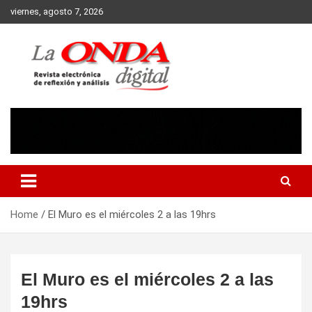
Skip
viernes, agosto 7, 2026
to
content
Revista electronica de reflexion y analisis
Home
El Muro es el miércoles 2 a las 19hrs
El Muro es el miércoles 2 a las
19hrs