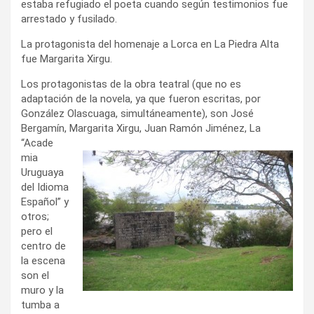
estaba refugiado el poeta cuando según testimonios fue
arrestado y fusilado.
La protagonista del homenaje a Lorca en La Piedra Alta
fue Margarita Xirgu.
Los protagonistas de la obra teatral (que no es
adaptación de la novela, ya que fueron escritas, por
González Olascuaga, simultáneamente), son José
Bergamín, Margarita Xirgu, Juan Ramón Jiménez, La
“Acade
mia
Uruguaya
del Idioma
Español” y
otros;
pero el
centro de
la escena
son el
muro y la
tumba a