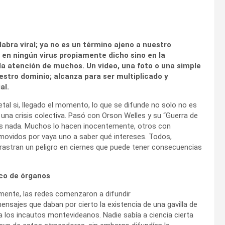
bra viral; ya no es un término ajeno a nuestro
en ningún virus propiamente dicho sino en la
 la atención de muchos. Un video, una foto o una simple
stro dominio; alcanza para ser multiplicado y
al.
al si, llegado el momento, lo que se difunde no solo no es
 una crisis colectiva. Pasó con Orson Welles y su “Guerra de
s nada. Muchos lo hacen inocentemente, otros con
n movidos por vaya uno a saber qué intereses. Todos,
arrastran un peligro en ciernes que puede tener consecuencias
ico de órganos
mente, las redes comenzaron a difundir
sajes que daban por cierto la existencia de una gavilla de
a los incautos montevideanos. Nadie sabía a ciencia cierta