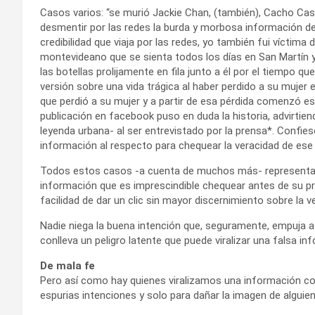
Casos varios: “se murió Jackie Chan, (también), Cacho Cas
desmentir por las redes la burda y morbosa información d
credibilidad que viaja por las redes, yo también fui víctim
montevideano que se sienta todos los días en San Martín y 
las botellas prolijamente en fila junto a él por el tiempo 
versión sobre una vida trágica al haber perdido a su mujer 
que perdió a su mujer y a partir de esa pérdida comenzó es
publicación en facebook puso en duda la historia, advirtie
leyenda urbana- al ser entrevistado por la prensa*. Confie
información al respecto para chequear la veracidad de ese 
Todos estos casos -a cuenta de muchos más- representan e
información que es imprescindible chequear antes de su p
facilidad de dar un clic sin mayor discernimiento sobre la
Nadie niega la buena intención que, seguramente, empuja 
conlleva un peligro latente que puede viralizar una falsa i
De mala fe
Pero así como hay quienes viralizamos una información con 
espurias intenciones y solo para dañar la imagen de alguien