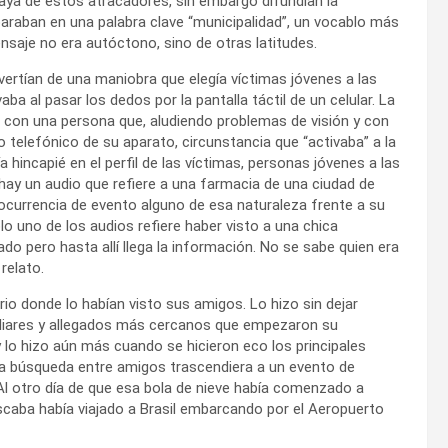
aya de estos atracadores, sin embargo difundían la
raban en una palabra clave “municipalidad”, un vocablo más
nsaje no era autóctono, sino de otras latitudes.
ertían de una maniobra que elegía víctimas jóvenes a las
 al pasar los dedos por la pantalla táctil de un celular. La
 con una persona que, aludiendo problemas de visión y con
o telefónico de su aparato, circunstancia que “activaba” a la
a hincapié en el perfil de las víctimas, personas jóvenes a las
ay un audio que refiere a una farmacia de una ciudad de
ocurrencia de evento alguno de esa naturaleza frente a su
o uno de los audios refiere haber visto a una chica
do pero hasta allí llega la información. No se sabe quien era
relato.
rio donde lo habían visto sus amigos. Lo hizo sin dejar
miliares y allegados más cercanos que empezaron su
 lo hizo aún más cuando se hicieron eco los principales
a búsqueda entre amigos trascendiera a un evento de
 Al otro día de que esa bola de nieve había comenzado a
scaba había viajado a Brasil embarcando por el Aeropuerto