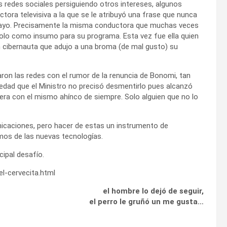
s redes sociales persiguiendo otros intereses, algunos
ora televisiva a la que se le atribuyó una frase que nunca
uguayo. Precisamente la misma conductora que muchas veces
ndolo como insumo para su programa. Esta vez fue ella quien
un cibernauta que adujo a una broma (de mal gusto) su
daron las redes con el rumor de la renuncia de Bonomi, tan
vedad que el Ministro no precisó desmentirlo pues alcanzó
era con el mismo ahínco de siempre. Solo alguien que no lo
nicaciones, pero hacer de estas un instrumento de
mos de las nuevas tecnologías.
cipal desafío.
l-cervecita.html
el hombre lo dejó de seguir,
el perro le gruñó un me gusta…