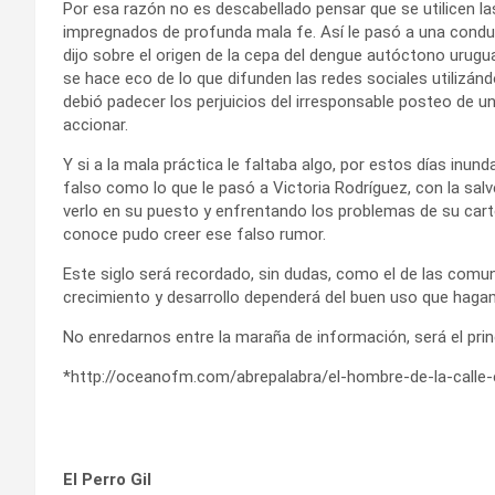
Por esa razón no es descabellado pensar que se utilicen la
impregnados de profunda mala fe. Así le pasó a una conduct
dijo sobre el origen de la cepa del dengue autóctono ur
se hace eco de lo que difunden las redes sociales utilizá
debió padecer los perjuicios del irresponsable posteo de 
accionar.
Y si a la mala práctica le faltaba algo, por estos días inun
falso como lo que le pasó a Victoria Rodríguez, con la sal
verlo en su puesto y enfrentando los problemas de su cart
conoce pudo creer ese falso rumor.
Este siglo será recordado, sin dudas, como el de las comu
crecimiento y desarrollo dependerá del buen uso que haga
No enredarnos entre la maraña de información, será el prin
*http://oceanofm.com/abrepalabra/el-hombre-de-la-calle-e
El Perro Gil