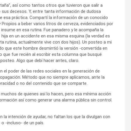
taña”, así como tantos otros que tuvieron que salir a
e sus decesos. Y, entre tanta información de dudosa
a de esa práctica. Compartí la información de un conocido
Propios a beber varios litros de cerveza, evidenciados por
que insume en esa rutina. Fue panadero y le acompaña la
e hija en un accidente en esa misma esquina (la verdad es
ta rutina, actualmente vive con dos hijos). Un posteo a mi
ndo que este hombre desmintió la versión -convertida en
so que fue recién al escribir esta columna que busqué
posteo. Algo que debí hacer antes, claro.
l poder de las redes sociales en la generación de
ropagación. Método que no siempre aplicamos, ante la
 veracidad o no del contenido que se comparte.
a muchos de quienes así lo hacen, pero esa mínima acción
nformación así como generar una alarma pública sin control.
la intención de ayudar, no faltan los que la divulgan con
 o -incluso- de un país.