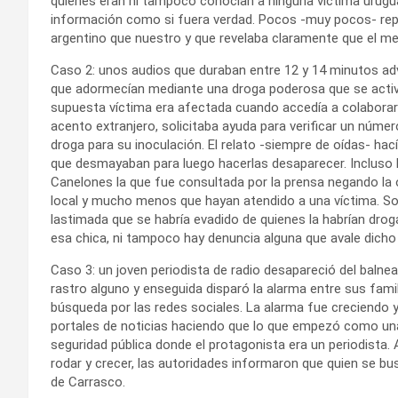
quienes eran ni tampoco conocían a ninguna víctima urugu
información como si fuera verdad. Pocos -muy pocos- repa
argentino que nuestro y que revelaba claramente que el me
Caso 2: unos audios que duraban entre 12 y 14 minutos adv
que adormecían mediante una droga poderosa que se activaba
supuesta víctima era afectada cuando accedía a colaborar
acento extranjero, solicitaba ayuda para verificar un númer
droga para su inoculación. El relato -siempre de oídas- hací
que desmayaban para luego hacerlas desaparecer. Incluso h
Canelones la que fue consultada por la prensa negando la 
local y mucho menos que hayan atendido a una víctima. Sol
lastimada que se habría evadido de quienes la habrían droga
esa chica, ni tampoco hay denuncia alguna que avale dicho 
Caso 3: un joven periodista de radio desapareció del balnea
rastro alguno y enseguida disparó la alarma entre sus fa
búsqueda por las redes sociales. La alarma fue creciendo y
portales de noticias haciendo que lo que empezó como un
seguridad pública donde el protagonista era un periodista.
rodar y crecer, las autoridades informaron que quien se bu
de Carrasco.