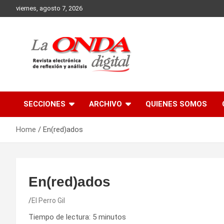
Skip
viernes, agosto 7, 2026
to
content
Revista electronica de reflexion y analisis
SECCIONES
ARCHIVO
QUIENES SOMOS
Home
En(red)ados
En(red)ados
El Perro Gil
Tiempo de lectura:
5
minutos