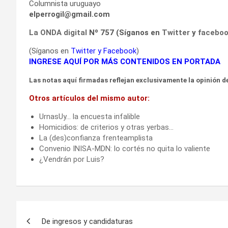
Columnista uruguayo
elperrogil@gmail.com
La ONDA digital
Nº 757 (Síganos en
Twitter
y
facebo
(Síganos en
Twitter
y
Facebook
)
INGRESE AQUÍ POR MÁS CONTENIDOS EN PORTADA
Las notas aquí firmadas reflejan exclusivamente la opinión de
Otros artículos del mismo autor:
UrnasUy… la encuesta infalible
Homicidios: de criterios y otras yerbas…
La (des)confianza frenteamplista
Convenio INISA-MDN: lo cortés no quita lo valiente
¿Vendrán por Luis?
Navegación
De ingresos y candidaturas