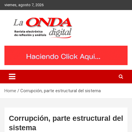
Skip
viernes, agosto 7, 2026
to
content
Revista electronica de reflexion y analisis
Home
Corrupción, parte estructural del sistema
Corrupción, parte estructural del
sistema