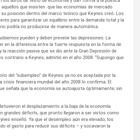
los libros de texto de economía y dan forma a la política
 aquellos que insisten que las economías de mercado
r su posición dentro del marco teórico que Keynes creó. Los
rés para garantizar un equilibrio entre la demanda total y la
ibrio podría no producirse de manera automática.
gobiernos pueden y deben prevenir las depresiones. La
r en la diferencia entre la fuerte respuesta en la forma de
y la reacción pasiva que se dio ante la Gran Depresión de
s contrario a Keynes, admitió en el año 2008: “Supongo que
librio del “subempleo” de Keynes ya no es aceptada por la
crisis financiera mundial del año 2008 lo confirma. El
ue señala que la economía se autoajusta óptimamente; sin
detuvieron el desplazamiento a la baja de la economía
n grandes déficits, que pronto llegaron a ser vistos como
eynes enseñó. Ya que el desempleo aún era elevado, los
do el gasto para reducir sus déficits – y socavaron la