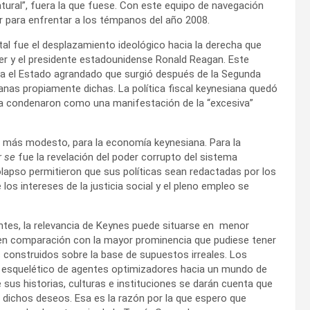
tural”, fuera la que fuese. Con este equipo de navegación
r para enfrentar a los témpanos del año 2008.
al fue el desplazamiento ideológico hacia la derecha que
er y el presidente estadounidense Ronald Reagan. Este
ia el Estado agrandado que surgió después de la Segunda
anas propiamente dichas. La política fiscal keynesiana quedó
la condenaron como una manifestación de la “excesiva”
e más modesto, para la economía keynesiana. Para la
r se
fue la revelación del poder corrupto del sistema
colapso permitieron que sus políticas sean redactadas por los
os intereses de la justicia social y el pleno empleo se
ntes, la relevancia de Keynes puede situarse en menor
en comparación con la mayor prominencia que pudiese tener
 construidos sobre la base de supuestos irreales. Los
esquelético de agentes optimizadores hacia un mundo de
sus historias, culturas e instituciones se darán cuenta que
ichos deseos. Esa es la razón por la que espero que