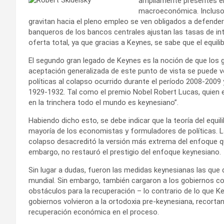
ampliamente presentes en 
macroeconómica. Incluso
gravitan hacia el pleno empleo se ven obligados a defende
banqueros de los bancos centrales ajustan las tasas de inte
oferta total, ya que gracias a Keynes, se sabe que el equil
El segundo gran legado de Keynes es la noción de que los 
aceptación generalizada de este punto de vista se puede ve
políticas al colapso ocurrido durante el período 2008-2009 
1929-1932. Tal como el premio Nobel Robert Lucas, quien e
en la trinchera todo el mundo es keynesiano”.
Habiendo dicho esto, se debe indicar que la teoría del equi
mayoría de los economistas y formuladores de políticas. La 
colapso desacreditó la versión más extrema del enfoque q
embargo, no restauró el prestigio del enfoque keynesiano.
Sin lugar a dudas, fueron las medidas keynesianas las que 
mundial. Sin embargo, también cargaron a los gobiernos co
obstáculos para la recuperación – lo contrario de lo que K
gobiernos volvieron a la ortodoxia pre-keynesiana, recortan
recuperación económica en el proceso.