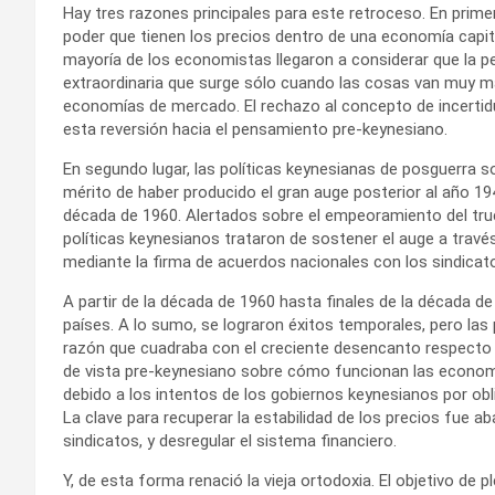
Hay tres razones principales para este retroceso. En prime
poder que tienen los precios dentro de una economía capitali
mayoría de los economistas llegaron a considerar que la p
extraordinaria que surge sólo cuando las cosas van muy ma
economías de mercado. El rechazo al concepto de incertid
esta reversión hacia el pensamiento pre-keynesiano.
En segundo lugar, las políticas keynesianas de posguerra so
mérito de haber producido el gran auge posterior al año 19
década de 1960. Alertados sobre el empeoramiento del tru
políticas keynesianos trataron de sostener el auge a través 
mediante la firma de acuerdos nacionales con los sindicat
A partir de la década de 1960 hasta finales de la década de
países. A lo sumo, se lograron éxitos temporales, pero las 
razón que cuadraba con el creciente desencanto respecto a 
de vista pre-keynesiano sobre cómo funcionan las economía
debido a los intentos de los gobiernos keynesianos por obli
La clave para recuperar la estabilidad de los precios fue a
sindicatos, y desregular el sistema financiero.
Y, de esta forma renació la vieja ortodoxia. El objetivo de p