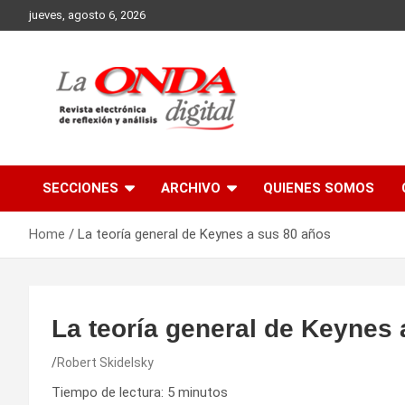
Skip
jueves, agosto 6, 2026
to
content
Revista electronica de reflexion y analisis
SECCIONES
ARCHIVO
QUIENES SOMOS
Home
La teoría general de Keynes a sus 80 años
La teoría general de Keynes 
Robert Skidelsky
Tiempo de lectura:
5
minutos