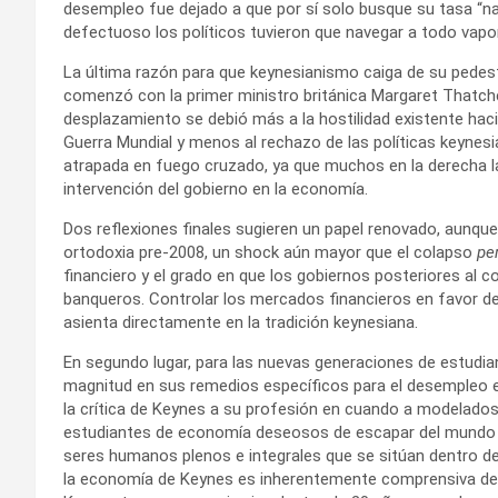
desempleo fue dejado a que por sí solo busque su tasa “na
defectuoso los políticos tuvieron que navegar a todo vapo
La última razón para que keynesianismo caiga de su pedest
comenzó con la primer ministro británica Margaret Thatch
desplazamiento se debió más a la hostilidad existente hac
Guerra Mundial y menos al rechazo de las políticas keynesi
atrapada en fuego cruzado, ya que muchos en la derecha 
intervención del gobierno en la economía.
Dos reflexiones finales sugieren un papel renovado, aunqu
ortodoxia pre-2008, un shock aún mayor que el colapso
pe
financiero y el grado en que los gobiernos posteriores al 
banqueros. Controlar los mercados financieros en favor de l
asienta directamente en la tradición keynesiana.
En segundo lugar, para las nuevas generaciones de estudia
magnitud en sus remedios específicos para el desempleo 
la crítica de Keynes a su profesión en cuando a modelados
estudiantes de economía deseosos de escapar del mundo 
seres humanos plenos e integrales que se sitúan dentro de 
la economía de Keynes es inherentemente comprensiva de d