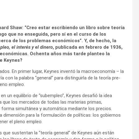
rd Shaw: “Creo estar escribiendo un libro sobre teoría
o que no enseguida, pero sí en el curso de los
erca de los problemas económicos”. Y, de hecho, la
leo, el interés y el dinero
, publicada en febrero de 1936,
s económicas. Ochenta años más tarde planteo la
de Keynes?
dos. En primer lugar, Keynes inventó la macroeconomía – la
 con la palabra “general” para distinguirla de la teoría pre-
leno empleo.
 un equilibrio de “subempleo”, Keynes desafió la idea
a que los mercados de todas las materias primas,
de forma simultánea y automática mediante los precios.
 dimensión para la formulación de políticas: los gobiernos
ener el pleno empleo.
 que sustentan la “teoría general” de Keynes aún están