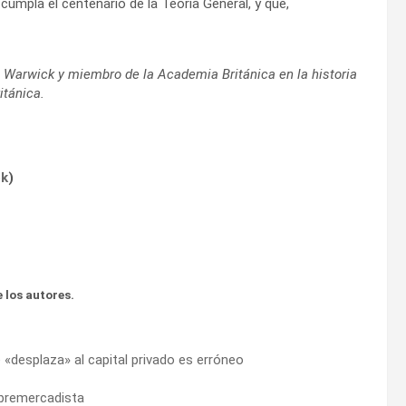
umpla el centenario de la Teoría General, y que,
e Warwick y miembro de la Academia Británica en la historia
itánica.
ok
)
 los autores.
 «desplaza» al capital privado es erróneo
libremercadista