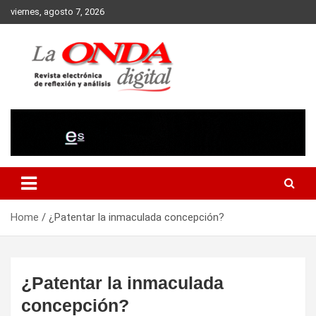
Skip
viernes, agosto 7, 2026
to
content
Revista electronica de reflexion y analisis
Home
¿Patentar la inmaculada concepción?
¿Patentar la inmaculada
concepción?