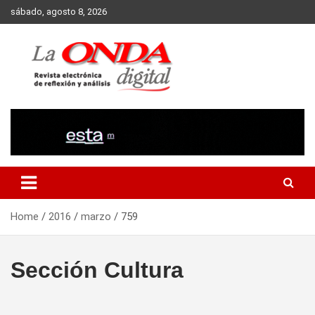
Skip
sábado, agosto 8, 2026
to
content
Revista electronica de reflexion y analisis
Home
2016
marzo
759