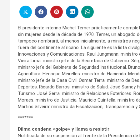
El presidente interino Michel Temer prácticamente completó
sin mujeres desde la década de 1970. Temer, un abogado d
tampoco nombrará, al menos inicialmente, a ministros neg
fuera del continente africano. La siguiente es la lista divul
Innovaciones y Comunicaciones. Raul Jungmann: ministro d
Vieira Lima: ministro jefe de la Secretaría de Gobierno. Sérg
ministro jefe del Gabinete de Seguridad Institucional. Bruno
Agricultura. Henrique Meirelles: ministro de Hacienda. Mendo
ministro jefe de la Casa Civil. Osmar Terra: ministro de Des
Deportes. Ricardo Barros: ministro de Salud. José Sarney F
Turismo. José Serra: ministro de Relaciones Exteriores. Ron
Moraes: ministro de Justicia. Mauricio Quintella: ministro 
Martins Silveira: ministro da Fiscalización, Transparencia y 
*******
Dilma condena «golpe» y llama a resistir
Notificada de su suspensión al frente de la Presidencia de