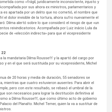
sometida como «frágil, juridicamente inconsistente, injusto y
compañada por sus ahora ex ministros, parlamentarios y
ta es apartada por un delito que no cometió, el nombre que
 el dolor invisible de la tortura, ahora sufro nuevamente el
claró. Dilma alertó sobre lo que consideró el riesgo de que «un
entos reivindicatorios. Acompañada por Luiz inácio Lula da
ecie de «elección indirecta» para que el vicepresidente
a 22
 a la mandataria Dilma Rousseff y la apartó del cargo por
 y en el que será sustituida por su vicepresidente, Michel
inua de 20 horas y media de duración, 55 senadores se
ra, mientras que cuatro estuvieron ausentes. Para abrir el
mple, pero con este resultado, se rebasó el umbral de la
ue son necesarios para lograr la destitución definitiva al
y mismo a Dilma Rousseff, que como último acto de gobierno
Palacio del Planalto. Michel Temer, quien la va a sustituir de
istros.