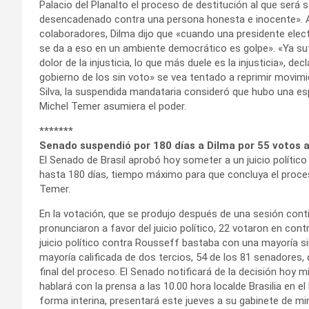
Palacio del Planalto el proceso de destitución al que será 
desencadenado contra una persona honesta e inocente». A
colaboradores, Dilma dijo que «cuando una presidente elec
se da a eso en un ambiente democrático es golpe». «Ya sufrí
dolor de la injusticia, lo que más duele es la injusticia», de
gobierno de los sin voto» se vea tentado a reprimir movimi
Silva, la suspendida mandataria consideró que hubo una esp
Michel Temer asumiera el poder.
*******
Senado suspendió por 180 días a Dilma por 55 votos 
El Senado de Brasil aprobó hoy someter a un juicio político
hasta 180 días, tiempo máximo para que concluya el proceso
Temer.
En la votación, que se produjo después de una sesión cont
pronunciaron a favor del juicio político, 22 votaron en cont
juicio político contra Rousseff bastaba con una mayoría si
mayoría calificada de dos tercios, 54 de los 81 senadores, q
final del proceso. El Senado notificará de la decisión ho
hablará con la prensa a las 10.00 hora localde Brasilia en el 
forma interina, presentará este jueves a su gabinete de min