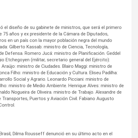
 el diseño de su gabinete de ministros, que será el primero
e 75 años y ex presidente de la Cámara de Diputados,
ros en un país con la mayor población negra del mundo
gada: Gilberto Kassab: ministro de Ciencia, Tecnología,
e Defensa. Romero Jucá: ministro de Planificación. Geddel
io Etchegoyen (militar, secretario general del Ejército):
 Araújo: ministro de Ciudades. Blairo Maggi: ministro de
nca Filho: ministro de Educación y Cultura. Eliseu Padilha:
arrollo Social y Agrario. Leonardo Picciani: ministro de
ilho: ministro de Medio Ambiente. Henrique Alves: ministro de
aldo Nogueira de Oliveira. ministro de Trabajo. Alexandre de
de Transportes, Puertos y Aviación Civil. Fabiano Augusto
Control.
 Brasil, Dilma Rousseff denunció en su último acto en el