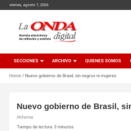
Skip
viernes, agosto 7, 2026
to
content
Revista electronica de reflexion y analisis
SECCIONES
ARCHIVO
QUIENES SOMOS
Home
Nuevo gobierno de Brasil, sin negros ni mujeres
Nuevo gobierno de Brasil, si
Informe
Tiempo de lectura:
3
minutos