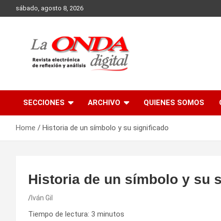
Skip
sábado, agosto 8, 2026
to
content
Revista electronica de reflexion y analisis
SECCIONES
ARCHIVO
QUIENES SOMOS
Home
Historia de un símbolo y su significado
Historia de un símbolo y su 
Iván Gil
Tiempo de lectura:
3
minutos