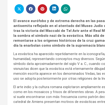
El avance eurófobo y de extrema derecha en las pasa
antisemita reflejado en el atentado del Museo Judío d
tras la victoria del Maccabi de Tel Aviv ante el Real 
la sombra el símbolo nazi de la esvástica. Más allá d
remontarse a los orígenes históricos de la cruz gam
día la enarbolan como símbolo de la supremacía blan
La esvástica ha aparecido repetidamente en la iconografía, el
humanidad, representando conceptos muy diversos. Según c
símbolo data aproximadamente del siglo V a. C., cuando c
visnuistas dicen que la esvástica está eternamente dibujad
mención escrita aparece en los denominados Vedas, las es
uso se adopta posteriormente por otras religiones de la In
El arte indio y la cultura romana explotaron ampliamente e
como en los mosaicos y frisos de diferentes obras. A pesa
sí suele encontrarse con más frecuencia como patrón decor
catedral de Amiens presentan motivos de esvásticas entre