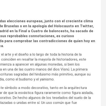
das elecciones europeas, junto con el creciente clima
e Bruselas o en la apología del Holocausto en Twitter,
Madrid en la Final a Cuatro de baloncesto, ha sacado de
e sus reprobables connotaciones, es curioso
ada para comprobar las contradicciones de quien hoy en
ca.
 arte y el diseño a lo largo de toda la historia de la
oinciden en resaltar la mayoría de historiadores, este
omienza a aparecer en algunas monedas, si bien los
a en una de las cuatro manos del dios Visnú. La primera
crituras sagradas del hinduismo más primitivo, aunque su
dia, como el budismo y el yainismo.
ste símbolo a modo decorativo, tanto en la arquitectura
r de que la esvástica figura raramente como figura aislada,
ativo. De hecho algunos de los teselados del suelo de la
lazadas o unidas entre sí. Un uso común que fue