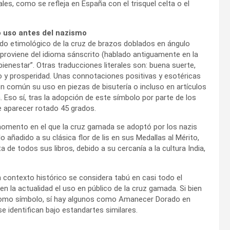
es, como se refleja en España con el trisquel celta o el
 uso antes del nazismo
cado etimológico de la cruz de brazos doblados en ángulo
 proviene del idioma sánscrito (hablado antiguamente en la
“bienestar”. Otras traducciones literales son: buena suerte,
to y prosperidad. Unas connotaciones positivas y esotéricas
on común su uso en piezas de bisutería o incluso en artículos
. Eso sí, tras la adopción de este símbolo por parte de los
e aparecer rotado 45 grados.
omento en el que la cruz gamada se adoptó por los nazis
añadido a su clásica flor de lis en sus Medallas al Mérito,
ta de todos sus libros, debido a su cercanía a la cultura India,
contexto histórico se considera tabú en casi todo el
n la actualidad el uso en público de la cruz gamada. Si bien
 como símbolo, sí hay algunos como Amanecer Dorado en
se identifican bajo estandartes similares.