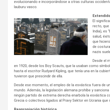
evolucionando e incorporándose a otras culturas occidental
lauburu vasco.
Extendido
El signifi
recto, que
India), es 
salud, éxi
que hicier
de costura
nazis suel
Desde el m
en 1920, desde los Boy Scauts, que la usaban como símbolo 
hasta el escritor Rudyard Kipling, que tenía una en la cubier
tuvieron que prescindir de ella.
Desde ese momento, el empleo de la esvástica fuera de un 
mundo. Además, la legislación alemana prohíbe y sanciona e
ningún partido de extrema derecha enarbola la esvástica
Grecia o colectivos ligados al Pravy Sektor en Ucrania que 
Reapropiación histórica