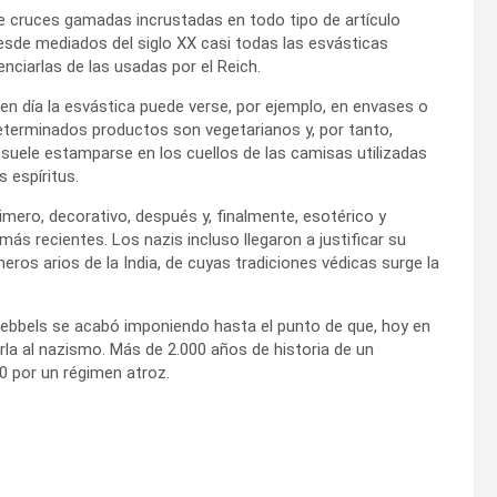
de cruces gamadas incrustadas en todo tipo de artículo
sde mediados del siglo XX casi todas las esvásticas
enciarlas de las usadas por el Reich.
 en día la esvástica puede verse, por ejemplo, en envases o
determinados productos son vegetarianos y, por tanto,
suele estamparse en los cuellos de las camisas utilizadas
 espíritus.
imero, decorativo, después y, finalmente, esotérico y
ás recientes. Los nazis incluso llegaron a justificar su
eros arios de la India, de cuyas tradiciones védicas surge la
oebbels se acabó imponiendo hasta el punto de que, hoy en
rla al nazismo. Más de 2.000 años de historia de un
0 por un régimen atroz.