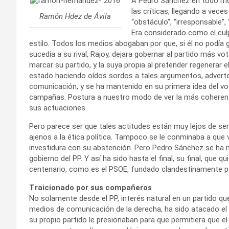
A Pedro Sánchez en todo mom
las críticas, llegando a vece
Ramón Hdez de Ávila
“obstáculo”, “irresponsable”,
Era considerado como el culp
estilo. Todos los medios abogaban por que, si él no podía 
sucedía a su rival, Rajoy, dejara gobernar al partido más vo
marcar su partido, y la suya propia al pretender regenerar
estado haciendo oídos sordos a tales argumentos, adverte
comunicación, y se ha mantenido en su primera idea del v
campañas. Postura a nuestro modo de ver la más coherente q
sus actuaciones.
Pero parece ser que tales actitudes están muy lejos de se
ajenos a la ética política. Tampoco se le conminaba a que v
investidura con su abstención. Pero Pedro Sánchez se ha m
gobierno del PP. Y así ha sido hasta el final, su final, que q
centenario, como es el PSOE, fundado clandestinamente por
Traicionado por sus compañeros
No solamente desde el PP, interés natural en un partido qu
medios de comunicación de la derecha, ha sido atacado el lí
su propio partido le presionaban para que permitiera que el