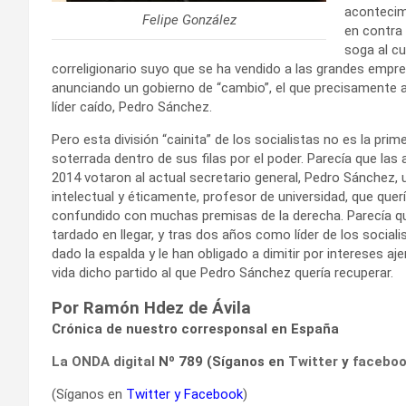
acontecimi
Felipe González
en contra
soga al cu
correligionario suyo que se ha vendido a las grandes emp
anunciando un gobierno de “cambio”, el que precisamente ah
líder caído, Pedro Sánchez.
Pero esta división “cainita” de los socialistas no es la pr
soterrada dentro de sus filas por el poder. Parecía que las
2014 votaron al actual secretario general, Pedro Sánchez,
intelectual y éticamente, profesor de universidad, que quer
confundido con muchas premisas de la derecha. Parecía que
tardado en llegar, y tras dos años como líder de los sociali
dado la espalda y le han obligado a dimitir por intereses aj
vida dicho partido al que Pedro Sánchez quería recuperar.
Por Ramón Hdez de Ávila
Crónica de nuestro corresponsal en España
La ONDA digital
Nº 789 (Síganos en
Twitter
y
facebo
(Síganos en
Twitter
y
Facebook
)