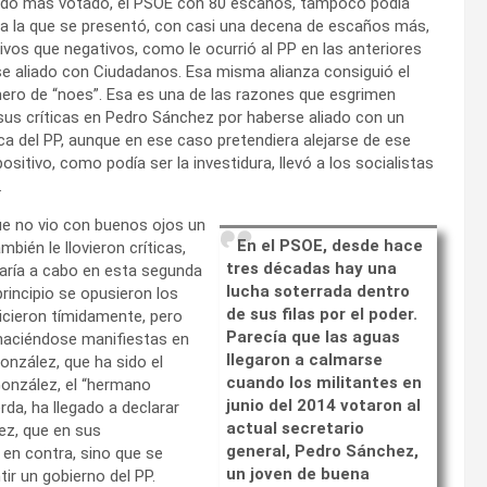
tido más votado, el PSOE con 80 escaños, tampoco podía
a a la que se presentó, con casi una decena de escaños más,
vos que negativos, como le ocurrió al PP en las anteriores
se aliado con Ciudadanos. Esa misma alianza consiguió el
mero de “noes”. Esa es una de las razones que esgrimen
 sus críticas en Pedro Sánchez por haberse aliado con un
nca del PP, aunque en ese caso pretendiera alejarse de ese
ositivo, como podía ser la investidura, llevó a los socialistas
.
que no vio con buenos ojos un
En el PSOE, d
esde hace
mbién le llovieron críticas,
tres décadas hay una
varía a cabo en esta segunda
lucha soterrada dentro
incipio se opusieron los
de sus filas por el poder.
hicieron tímidamente, pero
Parecía que las aguas
 haciéndose manifiestas en
llegaron a calmarse
González, que ha sido el
cuando los militantes en
González, el “hermano
junio del 2014 votaron al
rda, ha llegado a declarar
actual secretario
ez, que en sus
general, Pedro Sánchez,
 en contra, sino que se
un joven de buena
ir un gobierno del PP.