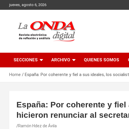
Skip
jueves, agosto 6, 2026
to
content
Revista electronica de reflexion y analisis
SECCIONES
ARCHIVO
QUIENES SOMOS
Home
España: Por coherente y fiel a sus ideales, los socialis
España: Por coherente y fiel 
hicieron renunciar al secret
Ramón Hdez de Ávila