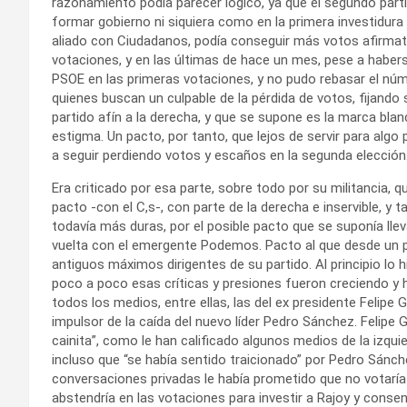
razonamiento podía parecer lógico, ya que el segundo par
formar gobierno ni siquiera como en la primera investidur
aliado con Ciudadanos, podía conseguir más votos afirmati
votaciones, y en las últimas de hace un mes, pese a haber
PSOE en las primeras votaciones, y no pudo rebasar el nú
quienes buscan un culpable de la pérdida de votos, fijando
partido afín a la derecha, y que se supone es la marca bla
estigma. Un pacto, por tanto, que lejos de servir para algo p
a seguir perdiendo votos y escaños en la segunda elección
Era criticado por esa parte, sobre todo por su militancia, 
pacto -con el C,s-, con parte de la derecha e inservible, y ta
todavía más duras, por el posible pacto que se suponía lle
vuelta con el emergente Podemos. Pacto al que desde un pr
antiguos máximos dirigentes de su partido. Al principio lo 
poco a poco esas críticas y presiones fueron creciendo y
todos los medios, entre ellas, las del ex presidente Felipe 
impulsor de la caída del nuevo líder Pedro Sánchez. Felipe 
cainita”, como le han calificado algunos medios de la izquie
incluso que “se había sentido traicionado” por Pedro Sánch
conversaciones privadas le había prometido que no votaría
abstendría en las votaciones para investir a Rajoy y consent