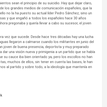
entos sean el principio de su suicidio. Hay que dejar claro,
 de los grandes medios de comunicación españoles, que la
ello no la ha puesto su actual líder Pedro Sánchez, sino un
resas y que engañó a todos los españoles hace 30 años
ora pregonaba y quería llevar a cabo su sucesor, el joven
imera vez que sucede. Desde hace tres décadas hay una lucha
 aguas llegaron a calmarse cuando los militantes en junio del
 un joven de buena presencia, deportista y muy preparado
ía dar una visión nueva y primigenia a un partido que se había
 su cauce iba bien orientado ya, pero los escollos no han
stas, muchos de ellos, sin tener en cuenta las bases, le han
enos al partido y sobre todo, a la ideología que mantenía en
ok