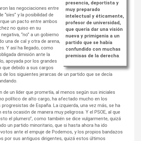
presencia, deportista y
ron las negociaciones entre
muy preparado
“síes” y la posibilidad de
intelectual y éticamente,
porque un pacto entre ambos
profesor de universidad,
nchez no quiso en su
que quería dar una visión
negativa, “no” a un gobierno
nueva y primigenia a un
o una de cal y otra de arena,
partido que se había
es. Y así ha llegado, como
confundido con muchas
obligada dimisión ante la
premisas de la derecha
.
ido, apoyada por los grandes
o que debido a sus cargos
 de los siguientes jerarcas de un partido que se decía
andando.
n de un líder que prometía, al menos según sus iniciales
o político de alto cargo, ha afectado mucho en los
 progresistas de España. La izquierda, una vez más, se ha
en esta ocasión de manera muy peligrosa. Y el PSOE, al que
visto el plumero”, como también se dice vulgarmente, quizá
do un partido minoritario, que si hasta ahora ha ido
 votos ante el empuje de Podemos, y los propios bandazos
s por sus antiguos dirigentes, quizá estos últimos