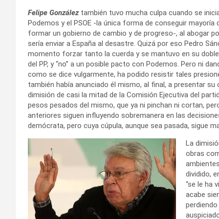
Felipe González
también tuvo mucha culpa cuando se inicia
Podemos y el PSOE -la única forma de conseguir mayoría de 
formar un gobierno de cambio y de progreso-, al abogar 
sería enviar a España al desastre. Quizá por eso Pedro Sá
momento forzar tanto la cuerda y se mantuvo en su doble 
del PP, y “no” a un posible pacto con Podemos. Pero ni dand
como se dice vulgarmente, ha podido resistir tales presion
también había anunciado él mismo, al final, a presentar su 
dimisión de casi la mitad de la Comisión Ejecutiva del part
pesos pesados del mismo, que ya ni pinchan ni cortan, per
anteriores siguen influyendo sobremanera en las decisiones
demócrata, pero cuya cúpula, aunque sea pasada, sigue m
La dimisió
obras com
ambientes
dividido, 
“se le ha 
acabe sien
perdiendo
auspiciado