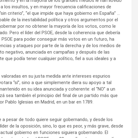
ento y en la mayoría de los grandes medios le han llovido
s a los insultos, y en mayor frecuencia calificaciones de
 “sin criterio”, “el que impide que haya gobierno en España” …
able de la inestabilidad política y otros argumentos por el
gobernar por no obtener la mayoría de los votos, como le
tado. Pero el líder del PSOE, desde la coherencia que debería
 el PSOE para poder conseguir más votos en un futuro, ha
ncias y ataques por parte de la derecha y de los medios de
oto negativo, anunciada en campañas y después de las
ue podía tener cualquier político, fiel a sus ideales y a
r valoradas en su justa medida ante intereses espurios
otara “sí”, sino a que simplemente diera su apoyo a tal
antenido en su idea anunciada y coherente: el “NO” a un
uizá sea también el principio del final de un partido más que
 Pablo Iglesias en Madrid, en un bar en 1789.
e a pesar de todo quiere seguir gobernando, y desde los
der de la oposición, sino, lo que es peor, y más grave, desde
 actual gobierno en funciones siguiera gobernando. El