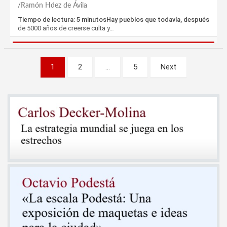
Ramón Hdez de Ávila
Tiempo de lectura: 5 minutosHay pueblos que todavía, después
de 5000 años de creerse culta y…
Paginación
1
2
…
5
Next
de
entradas