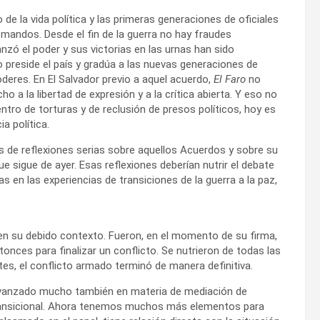
 de la vida política y las primeras generaciones de oficiales
mandos. Desde el fin de la guerra no hay fraudes
canzó el poder y sus victorias en las urnas han sido
 preside el país y gradúa a las nuevas generaciones de
oderes. En El Salvador previo a aquel acuerdo,
El Faro
no
o a la libertad de expresión y a la crítica abierta. Y eso no
ntro de torturas y de reclusión de presos políticos, hoy es
a política.
s de reflexiones serias sobre aquellos Acuerdos y sobre su
que sigue de ayer. Esas reflexiones deberían nutrir el debate
s en las experiencias de transiciones de la guerra a la paz,
n su debido contexto. Fueron, en el momento de su firma,
ces para finalizar un conflicto. Se nutrieron de todas las
rtes, el conflicto armado terminó de manera definitiva.
 avanzado mucho también en materia de mediación de
 transicional. Ahora tenemos muchos más elementos para