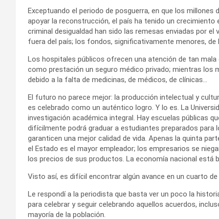
Exceptuando el periodo de posguerra, en que los millones d
apoyar la reconstrucción, el país ha tenido un crecimient
criminal desigualdad han sido las remesas enviadas por el v
fuera del país; los fondos, significativamente menores, de 
Los hospitales públicos ofrecen una atención de tan mala
como prestación un seguro médico privado; mientras los
debido a la falta de medicinas, de médicos, de clínicas…
El futuro no parece mejor: la producción intelectual y cult
es celebrado como un auténtico logro. Y lo es. La Universi
investigación académica integral. Hay escuelas públicas qu
difícilmente podrá graduar a estudiantes preparados para l
garanticen una mejor calidad de vida. Apenas la quinta par
el Estado es el mayor empleador; los empresarios se nieg
los precios de sus productos. La economía nacional está 
Visto así, es difícil encontrar algún avance en un cuarto 
Le respondí a la periodista que basta ver un poco la histo
para celebrar y seguir celebrando aquellos acuerdos, inclus
mayoría de la población.