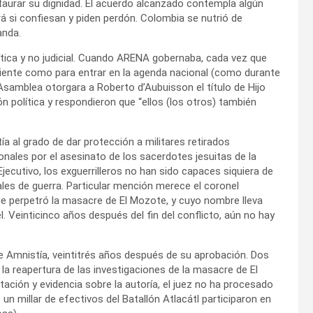
taurar su dignidad. El acuerdo alcanzado contempla algún
rá si confiesan y piden perdón. Colombia se nutrió de
anda.
lítica y no judicial. Cuando ARENA gobernaba, cada vez que
ente como para entrar en la agenda nacional (como durante
samblea otorgara a Roberto d’Aubuisson el título de Hijo
 política y respondieron que “ellos (los otros) también
a al grado de dar protección a militares retirados
ionales por el asesinato de los sacerdotes jesuitas de la
ecutivo, los exguerrilleros no han sido capaces siquiera de
ales de guerra. Particular mención merece el coronel
e perpetró la masacre de El Mozote, y cuyo nombre lleva
. Veinticinco años después del fin del conflicto, aún no hay
 de Amnistía, veintitrés años después de su aprobación. Dos
a reapertura de las investigaciones de la masacre de El
ión y evidencia sobre la autoría, el juez no ha procesado
un millar de efectivos del Batallón Atlacátl participaron en