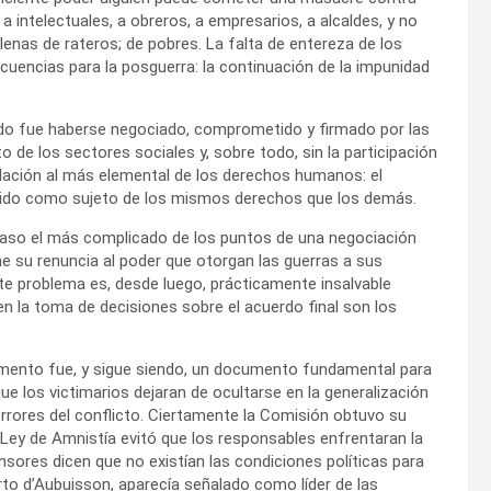
 a intelectuales, a obreros, a empresarios, a alcaldes, y no
llenas de rateros; de pobres. La falta de entereza de los
uencias para la posguerra: la continuación de la impunidad
erdo fue haberse negociado, comprometido y firmado por las
to de los sectores sociales y, sobre todo, sin la participación
iolación al más elemental de los derechos humanos: el
cido como sujeto de los mismos derechos que los demás.
acaso el más complicado de los puntos de una negociación
rme su renuncia al poder que otorgan las guerras a sus
te problema es, desde luego, prácticamente insalvable
en la toma de decisiones sobre el acuerdo final son los
mento fue, y sigue siendo, un documento fundamental para
e los victimarios dejaran de ocultarse en la generalización
orrores del conflicto. Ciertamente la Comisión obtuvo su
Ley de Amnistía evitó que los responsables enfrentaran la
fensores dicen que no existían las condiciones políticas para
rto d’Aubuisson, aparecía señalado como líder de las