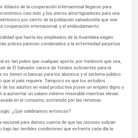
e dólares de la cooperación internacional llegaron para
o económico casi nulo y los únicos amortiguadores para una
einticinco por ciento de la población salvadoreña que vive
la cooperación internacional; y el endeudamiento.
 calidad que hasta los empleados de la Asamblea exigen
 más pobres parecen condenados a la enfermedad perpetua
ural es tan pobre que cualquier aporte, por mediocre que sea,
dad de El Salvador carece de fondos suficientes para la
e no tienen ni bancas para los alumnos y el sistema público
o que el país requiere. Tampoco es que los estudios
te de los adultos en edad productiva posee un empleo digno y
an a aumentar un salario mínimo miserable mientras elevan
basada en el consumo, sostenido por las remesas.
de siglo. ¿Qué celebramos entonces?
ria nacional para darnos cuenta de que las razones sobran
o bajo las terribles condiciones que enfrenta cada día la