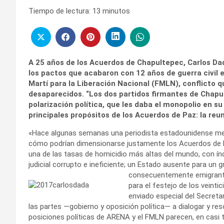
Tiempo de lectura:
13
minutos
A 25 años de los Acuerdos de Chapultepec, Carlos Da
los pactos que acabaron con 12 años de guerra civil e
Martí para la Liberación Nacional (FMLN), conflicto 
desaparecidos. “Los dos partidos firmantes de Chapu
polarización política, que les daba el monopolio en su
principales propósitos de los Acuerdos de Paz: la reun
«Hace algunas semanas una periodista estadounidense me p
cómo podrían dimensionarse justamente los Acuerdos de Pa
una de las tasas de homicidio más altas del mundo, con índ
judicial corrupto e ineficiente; un Estado ausente para un 
consecuentemente emigrante
para el festejo de los veinti
enviado especial del Secreta
las partes —gobierno y oposición política— a dialogar y re
posiciones políticas de ARENA y el FMLN parecen, en casi to