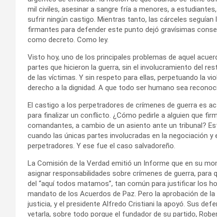
mil civiles, asesinar a sangre fría a menores, a estudiantes,
sufrir ningún castigo. Mientras tanto, las cárceles seguían 
firmantes para defender este punto dejó gravísimas consec
como decreto. Como ley.
Visto hoy, uno de los principales problemas de aquel acu
partes que hicieron la guerra, sin el involucramiento del res
de las víctimas. Y sin respeto para ellas, perpetuando la v
derecho a la dignidad. A que todo ser humano sea recono
El castigo a los perpetradores de crímenes de guerra es 
para finalizar un conflicto. ¿Cómo pedirle a alguien que fi
comandantes, a cambio de un asiento ante un tribunal? Es
cuando las únicas partes involucradas en la negociación y 
perpetradores. Y ese fue el caso salvadoreño.
La Comisión de la Verdad emitió un Informe que en su mo
asignar responsabilidades sobre crímenes de guerra, para qu
del “aquí todos matamos”, tan común para justificar los h
mandato de los Acuerdos de Paz. Pero la aprobación de la 
justicia, y el presidente Alfredo Cristiani la apoyó. Sus de
vetarla, sobre todo porque el fundador de su partido, Robe