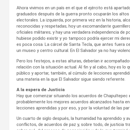
Ahora vivimos en un país en el que el ejército está apartado
graduados después de la guerra pronto ocuparán los altos 
electorales. La izquierda, por primera vez en la historia, al
reconocidas y respetadas; hoy un excomandante guerrillero
oficiales militares; y hay una verdadera independencia de p
hubiese podido existir y yo tampoco podría ejercer mi derech
es poca cosa. La cárcel de Santa Tecla, que antes fuera ce
un museo y centro cultural. En El Salvador ya no hay violenci
Pero los festejos, a estas alturas, deberían ir acompañado
relación con la situación actual. Al fin y al cabo, hoy es lo 
público y aportar, también, al cúmulo de lecciones aprendida
una materia en la que El Salvador sigue siendo referente.
A la espera de Justicia
Hay que comenzar situando los acuerdos de Chapultepec e
probablemente los mejores acuerdos alcanzados hasta enton
lecciones aprendidas y por eso, y por la voluntad de las pa
Un cuarto de siglo después, la humanidad ha aprendido y
conflictos, de acuerdos de paz y, sobre todo, de justicia