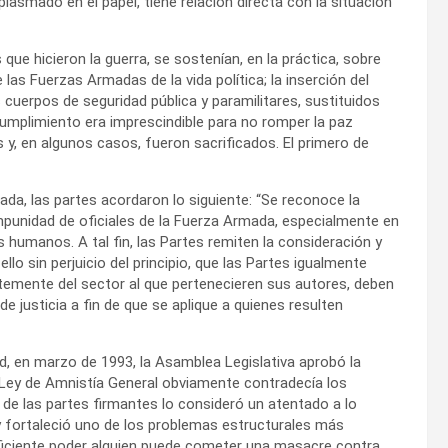
lasmado en el papel, tiene relación directa con la situación
ue hicieron la guerra, se sostenían, en la práctica, sobre
e las Fuerzas Armadas de la vida política; la inserción del
cuerpos de seguridad pública y paramilitares, sustituidos
 cumplimiento era imprescindible para no romper la paz
, en algunos casos, fueron sacrificados. El primero de
mada, las partes acordaron lo siguiente: “Se reconoce la
mpunidad de oficiales de la Fuerza Armada, especialmente en
umanos. A tal fin, las Partes remiten la consideración y
lo sin perjuicio del principio, que las Partes igualmente
temente del sector al que pertenecieren sus autores, deben
de justicia a fin de que se aplique a quienes resulten
d, en marzo de 1993, la Asamblea Legislativa aprobó la
 Ley de Amnistía General obviamente contradecía los
de las partes firmantes lo consideró un atentado a lo
ey fortaleció uno de los problemas estructurales más
uficiente poder alguien puede cometer una masacre contra