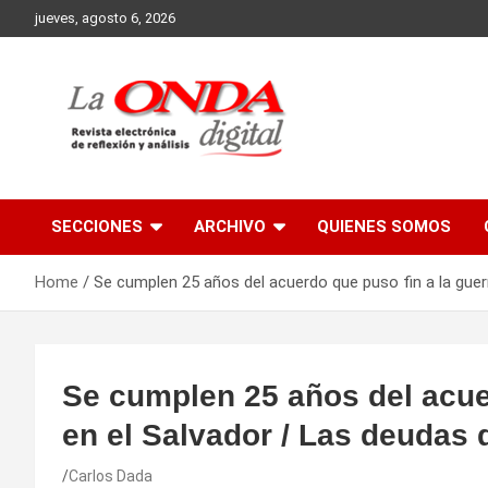
Skip
jueves, agosto 6, 2026
to
content
Revista electronica de reflexion y analisis
SECCIONES
ARCHIVO
QUIENES SOMOS
Home
Se cumplen 25 años del acuerdo que puso fin a la guer
Se cumplen 25 años del acuer
en el Salvador / Las deudas 
Carlos Dada