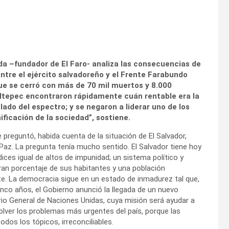
da –fundador de El Faro- analiza las consecuencias de
ntre el ejército salvadoreño y el Frente Farabundo
que se cerró con más de 70 mil muertos y 8.000
ltepec encontraron rápidamente cuán rentable era la
 lado del espectro; y se negaron a liderar uno de los
ificación de la sociedad”, sostiene.
reguntó, habida cuenta de la situación de El Salvador,
z. La pregunta tenía mucho sentido. El Salvador tiene hoy
ices igual de altos de impunidad; un sistema político y
gran porcentaje de sus habitantes y una población
. La democracia sigue en un estado d
e inmadurez tal que,
cinco años, el Gobierno anunció la llegada de un nuevo
rio General de Naciones Unidas, cuya misión será ayudar a
solver los problemas más urgentes del país, porque las
dos los tópicos, irreconciliables.