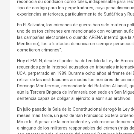
reconocía su condición como tales, indispensable para res
tipo de castigo para los perpetradores, cuya pena disminui
experiencias anteriores, particularmente de Sudáfrica y Ru
En El Salvador, los crímenes de guerra han sido materia po
uno de estos crímenes era mencionado con volumen sufici
las campañas electorales o cuando ARENA intentó que la A
Meritísimo), los afectados denunciaron siempre persecución
cometieron crímenes”.
Hoy el FMLN, desde el poder, ha defendido la Ley de Amnistí
requeridos por la Interpol, acusados en tribunales internac
UCA, perpetrado en 1989. Durante ocho años al frente del Ej
retirar de las instituciones armadas los nombres de crimin
Domingo Monterrosa, comandante del Batallón Atlacatl, qu
aún la Tercera Brigada de Infantería con sede en San Miguel
sentencia capaz de obligar al ejército a abrir sus archivos.
En julio pasado la Sala de lo Constitucional derogó la Ley
meses más tarde, un juez de San Francisco Gotera ordenó l
Mozote. A pesar de la contundente y voluminosa documentac
a ninguno de los militares responsables del crimen (más de 