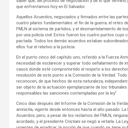
saber qué, del proceso de negociación y de lo que terminó p
que enfrentamos hoy en El Salvador.
Aquellos Acuerdos, negociados y firmados entre las partes q
cuatro pilares fundamentales: el fin de la guerra; el retiro d
FMLN al sistema de partidos; y el desmantelamiento de los 
por una policía civil. Estos fueron los cuatro puntos cuyo
pactada. Todos los demás acuerdos estaban subordinados y
ellos fue el relativo a la justicia.
En el punto cinco del capítulo uno, referido a la Fuerza Ar
necesidad de esclarecer y superar todo señalamiento de i
casos donde esté comprometido el respeto a los derechos h
resolución de este punto a la Comisión de la Verdad. Todo el
reconocen, de que hechos de esta naturaleza, independien
ser objeto de la actuación ejemplarizante de los tribunales 
responsables las sanciones contempladas por la ley”.
Cinco días después del Informe de la Comisión de la Verda
amnistía, vigente desde entonces hasta el año pasado. La
Acuerdos; pero, a pesar de los reclamos del FMLN, ninguna 
acordado, y el presidente Cristiani se negó a vetarla. La L
urgentes de erradicar: la noción de que cuando se tiene s