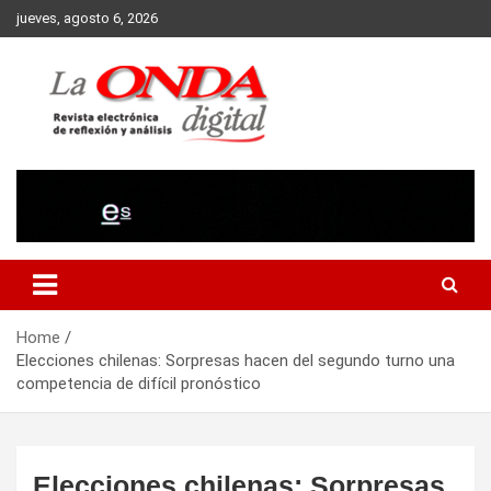
Skip
jueves, agosto 6, 2026
to
content
Revista electronica de reflexion y analisis
Home
Elecciones chilenas: Sorpresas hacen del segundo turno una
competencia de difícil pronóstico
Elecciones chilenas: Sorpresas