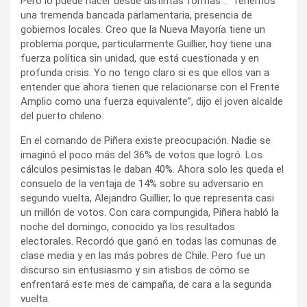
Pero lo puede hacer desde distintas formas”. “Tenemos
una tremenda bancada parlamentaria, presencia de
gobiernos locales. Creo que la Nueva Mayoría tiene un
problema porque, particularmente Guillier, hoy tiene una
fuerza política sin unidad, que está cuestionada y en
profunda crisis. Yo no tengo claro si es que ellos van a
entender que ahora tienen que relacionarse con el Frente
Amplio como una fuerza equivalente”, dijo el joven alcalde
del puerto chileno.
En el comando de Piñera existe preocupación. Nadie se
imaginó el poco más del 36% de votos que logró. Los
cálculos pesimistas le daban 40%. Ahora solo les queda el
consuelo de la ventaja de 14% sobre su adversario en
segundo vuelta, Alejandro Guillier, lo que representa casi
un millón de votos. Con cara compungida, Piñera habló la
noche del domingo, conocido ya los resultados
electorales. Recordó que ganó en todas las comunas de
clase media y en las más pobres de Chile. Pero fue un
discurso sin entusiasmo y sin atisbos de cómo se
enfrentará este mes de campaña, de cara a la segunda
vuelta.