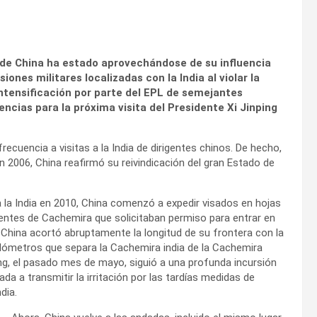
n de China ha estado aprovechándose de su influencia
nes militares localizadas con la India al violar la
intensificación por parte del EPL de semejantes
ncias para la próxima visita del Presidente Xi Jinping
ecuencia a visitas a la India de dirigentes chinos. De hecho,
 en 2006, China reafirmó su reivindicación del gran Estado de
a la India en 2010, China comenzó a expedir visados en hojas
dentes de Cachemira que solicitaban permiso para entrar en
, China acortó abruptamente la longitud de su frontera con la
kilómetros que separa la Cachemira india de la Cachemira
iang, el pasado mes de mayo, siguió a una profunda incursión
da a transmitir la irritación por las tardías medidas de
dia.