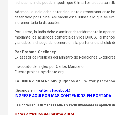
hídricas, la India puede impedir que China fortalezca su infl
Además, la India debe estar dispuesta a reaccionar ante las
detentado por China. Así sabría esta última a lo que se expo
incrementaría la disuasión.
Por último, la India debe examinar detenidamente la apari
mediante los acuerdos comerciales y los BRICS… al menos ha
y al cabo, ni el auge del comercio ni la pertenencia al club 
Por Brahma Chellaney
Ex asesor de Políticas del Ministro de Relaciones Exteriores
Traducido del inglés por Carlos Manzano.
Fuente:project-syndicate.org
La ONDA digital Nº 689 (Síganos en
Twitter
y
facebo
(Síganos en
Twitter
y
Facebook
)
INGRESE AQUÍ POR MÁS CONTENIDOS EN PORTADA
Las notas aquí firmadas reflejan exclusivamente la opinión de
Otros artículos del mismo autor: