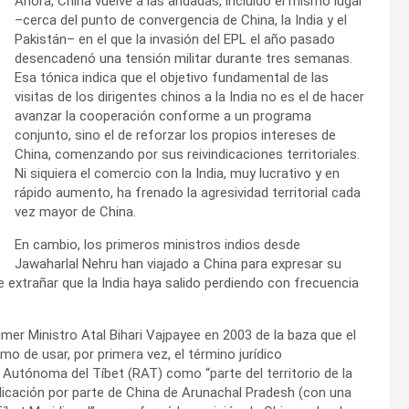
Ahora, China vuelve a las andadas, incluido el mismo lugar
–cerca del punto de convergencia de China, la India y el
Pakistán– en el que la invasión del EPL el año pasado
desencadenó una tensión militar durante tres semanas.
Esa tónica indica que el objetivo fundamental de las
visitas de los dirigentes chinos a la India no es el de hacer
avanzar la cooperación conforme a un programa
conjunto, sino el de reforzar los propios intereses de
China, comenzando por sus reivindicaciones territoriales.
Ni siquiera el comercio con la India, muy lucrativo y en
rápido aumento, ha frenado la agresividad territorial cada
vez mayor de China.
En cambio, los primeros ministros indios desde
Jawaharlal Nehru han viajado a China para expresar su
 extrañar que la India haya salido perdiendo con frecuencia
mer Ministro Atal Bihari Vajpayee en 2003 de la baza que el
emo de usar, por primera vez, el término jurídico
 Autónoma del Tíbet (RAT) como “parte del territorio de la
indicación por parte de China de Arunachal Pradesh (con una