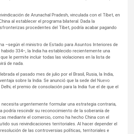
ivindicación de Arunachal Pradesh, vinculada con el Tíbet, en
China al establecer el programa bilateral. Dada la
nsfronterizas procedentes del Tíbet, podría acabar pagando
ina –según el ministro de Estado para Asuntos Interiores de
 ha habido 334–, la India ha establecido recientemente una
ue le permite incluir todas las violaciones en la lista de
virá de nada.
brada el pasado mes de julio por el Brasil, Rusia, la India,
entaja sobre la India. Se anunció que la sede del
Nuevo
elhi; el premio de consolación para la India fue el de que el
dia necesita urgentemente formular una estrategia contraria,
a podría rescindir su reconocimiento de la soberanía de
micas mediante el comercio, como ha hecho China con el
tido sus reivindicaciones territoriales. Al hacer depender el
solución de las controversias políticas, territoriales e