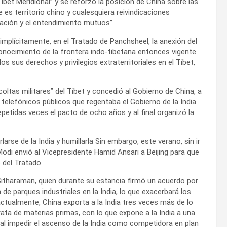
íbet Meridional” y se reforzó la posición de China sobre las
 es territorio chino y cualesquiera reivindicaciones
ación y el entendimiento mutuos”.
 implícitamente, en el Tratado de Panchsheel, la anexión del
econocimiento de la frontera indo-tibetana entonces vigente.
os sus derechos y privilegios extraterritoriales en el Tíbet,
coltas militares” del Tíbet y concedió al Gobierno de China, a
y telefónicos públicos que regentaba el Gobierno de la India
repetidas veces el pacto de ocho años y al final organizó la
arse de la India y humillarla Sin embargo, este verano, sin ir
Modi envió al Vicepresidente Hamid Ansari a Beijing para que
 del Tratado.
itharaman, quien durante su estancia firmó un acuerdo por
de parques industriales en la India, lo que exacerbará los
 actualmente, China exporta a la India tres veces más de lo
rata de materias primas, con lo que expone a la India a una
, al impedir el ascenso de la India como competidora en plan