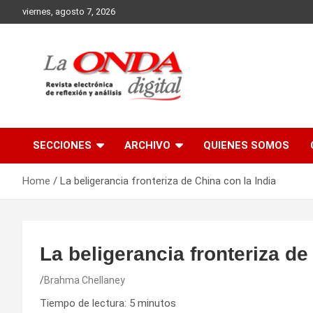
Skip
viernes, agosto 7, 2026
to
content
Revista electronica de reflexion y analisis
SECCIONES
ARCHIVO
QUIENES SOMOS
Home
La beligerancia fronteriza de China con la India
La beligerancia fronteriza de
Brahma Chellaney
Tiempo de lectura:
5
minutos