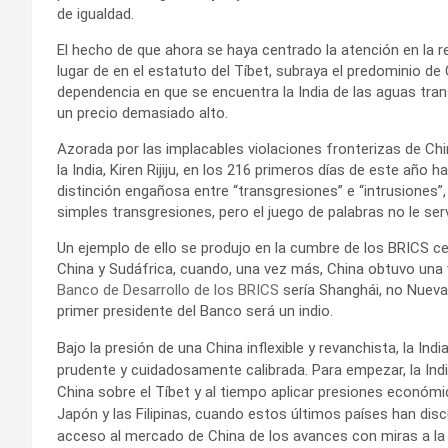
de igualdad.
El hecho de que ahora se haya centrado la atención en la re
lugar de en el estatuto del Tíbet, subraya el predominio de 
dependencia en que se encuentra la India de las aguas tra
un precio demasiado alto.
Azorada por las implacables violaciones fronterizas de Ch
la India, Kiren Rijiju, en los 216 primeros días de este año
distinción engañosa entre “transgresiones” e “intrusiones”, q
simples transgresiones, pero el juego de palabras no le ser
Un ejemplo de ello se produjo en la cumbre de los BRICS cele
China y Sudáfrica, cuando, una vez más, China obtuvo una v
Banco de Desarrollo de los BRICS
sería Shanghái, no Nueva D
primer presidente del Banco será un indio.
Bajo la presión de una China inflexible y revanchista, la In
prudente y cuidadosamente calibrada. Para empezar, la Indi
China sobre el Tíbet y al tiempo aplicar presiones econó
Japón y las Filipinas, cuando estos últimos países han discu
acceso al mercado de China de los avances con miras a la re