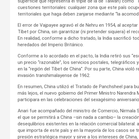
superficie que representa el triple de la de Taiwán) como “T
cuestiones territoriales: cualquier zona que este país ocupe
territoriales que haga deben zanjarse mediante “la acomod
El error de Vajpayee agravó el de Nehru en 1954, al aceptar
Tíbet por China, sin garantizar (ni pretender siquiera) el r
En realidad, conforme a dicho tratado, la India sacrificó tod
heredados del Imperio Británico.
Conforme a lo acordado en el pacto, la India retiró sus “es
un precio “razonable”, los servicios postales, telegráficos 
en la “región del Tíbet de China”. Por su parte, China violó 
invasión transhimalayense de 1962.
En resumen, China utilizó el Tratado de Panchsheel para burl
más lejos, el nuevo gobierno del Primer Ministro Narendra 
participara en las celebraciones del sexagésimo aniversario
Anari fue acompañado del ministro de Comercio, Nirmala S
el que se permitirá a China –sin nada a cambio– la creación 
desequlibrios existentes en la relación comercial bilateral:
que importa de este país y en la mayoría de los casos se t
presión estratégica mayor y sirve a los intereses de China