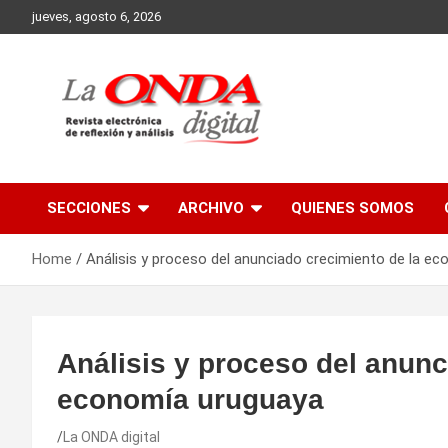
Skip
jueves, agosto 6, 2026
to
content
Revista electronica de reflexion y analisis
SECCIONES
ARCHIVO
QUIENES SOMOS
Home
Análisis y proceso del anunciado crecimiento de la e
Análisis y proceso del anunc
economía uruguaya
La ONDA digital