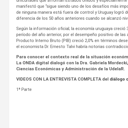
dificultades que afrontan Estados Unidos y especialmente Eu
manifestó que “sigue siendo uno de los desafíos más impo
de ninguna manera está fuera de control y Uruguay logró du
diferencia de los 50 años anteriores cuando se alcanzó niv
Según la información oficial; la economía uruguaya creció 
período del año anterior, por el desempeño positivo de las 
Producto Interno Bruto (PIB) creció 2,0% en términos deses
el economista Dr. Ernesto Talvi habría notorias contradicc
Para conocer el contexto real de la situación económ
La ONDA digital dialogó con la Dra. Gabriela Mordecki,
Ciencias Económicas y Administración de la UdelaR.
VIDEOS CON LA ENTREVISTA COMPLETA del
diálogo 
1ª Parte