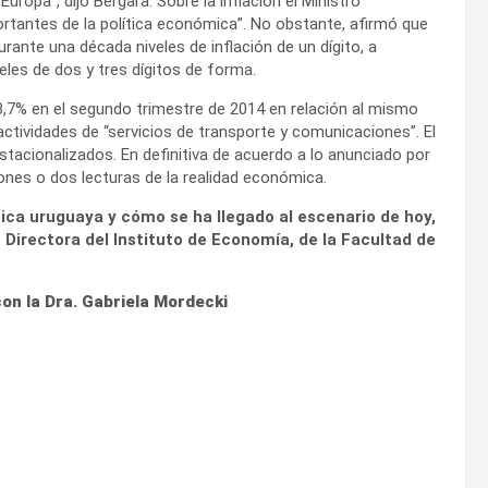
ropa”, dijo Bergara. Sobre la inflación el Ministro
rtantes de la política económica”. No obstante, afirmó que
rante una década niveles de inflación de un dígito, a
eles de dos y tres dígitos de forma.
3,7% en el segundo trimestre de 2014 en relación al mismo
actividades de “servicios de transporte y comunicaciones”. El
tacionalizados. En definitiva de acuerdo a lo anunciado por
iones o dos lecturas de la realidad económica.
ica uruguaya y cómo se ha llegado al escenario de hoy,
 ‎Directora del Instituto de Economía, de la Facultad de
con la Dra. Gabriela Mordecki