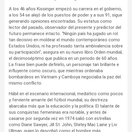
A los 46 años Kissinger empezó su carrera en el gobierno,
a los 54 se alejó de los puestos de poder y a sus 91, sigue
generando opiniones encontradas. Su estatus como
lector del pasado, observador del presente y predictor del
futuro permanece intacto. “Ningún país ha jugado un rol
tan decisivo en moldear el mundo contemporáneo como
Estados Unidos, ni ha profesado tanta ambivalencia sobre
su participación”, asegura en su nuevo libro Orden mundial,
el decimoséptimo que publica en un periodo de 60 años.
La frase bien puede definirlo, un personaje tan brillante e
influyente como oscuro, que mientras ordenaba
bombardeos en Vietnam y Camboya negociaba la paz del
mismo conflicto.
Hábil en el escenario internacional, mediático como pocos
y ferviente amante del fútbol mundial, su destreza
abarcaba más que la educación y la política. El talante de
sus conquistas femeninas era notable, y antes de
casarse por segunda vez en 1974 salió con estrellas
como Diane Sawyer, Jill St. John, Shirley Mac Laine y Liv
Ullman, quien lo describió como el hombre más