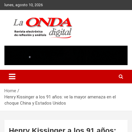
Skip
lunes, agosto 10, 2026
to
content
Revista electronica de reflexion y analisis
Home
Henry Kissinger a los 91 años: ve la mayor amenaza en el
choque China y Estados Unidos
Henry Kissinger a los 91 años: