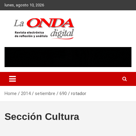
Skip
lunes, agosto 10, 2026
to
content
Revista electronica de reflexion y analisis
Home
2014
setiembre
690
rotador