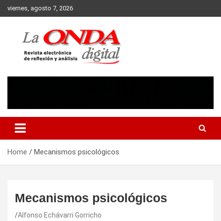
Skip
viernes, agosto 7, 2026
to
content
Revista electronica de reflexion y analisis
Home
Mecanismos psicológicos
Mecanismos psicológicos
Alfonso Echávarri Gorricho