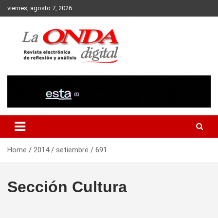
Skip
viernes, agosto 7, 2026
to
content
Revista electronica de reflexion y analisis
Home
2014
setiembre
691