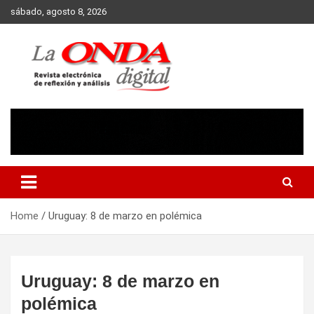
Skip
sábado, agosto 8, 2026
to
content
Revista electronica de reflexion y analisis
Home
Uruguay: 8 de marzo en polémica
Uruguay: 8 de marzo en
polémica