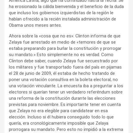
América Latina, algo que ha continuado hasta la fecha. Se
ha erosionado la cálida bienvenida y el beneficio de la duda
que incluso los gobiernos izquierdistas de la región le
habían ofrecido a la recién instalada administración de
Obama unos meses antes.
Ahora sobre la «cosa que no es»: Clinton informa de que
Zelaya fue arrestado en medio de «temores de que se
estaba preparando para burlar la constitución y prorrogar
su mandato.» Esto simplemente no es verdad. Como
Clinton debe saber, cuando Zelaya fue secuestrado por
los militares y fue transportado fuera del país en pijamas
el 28 de junio de 2009, él estaba de hecho tratando de
poner una votación consultiva en la boleta electoral, no
una votación vinculante. La encuesta iba a preguntar a los
electores si querían tener un verdadero referéndum sobre
una reforma de la constitución durante las elecciones
previstas para noviembre. Es importante tener en cuenta
que Zelaya no era elegible para candidatear en esa
elección. Incluso si él hubiera conseguido todo lo que
quería, era cronológicamente imposible que Zelaya
prorrogara su mandato. Pero esto no impidió a la extrema