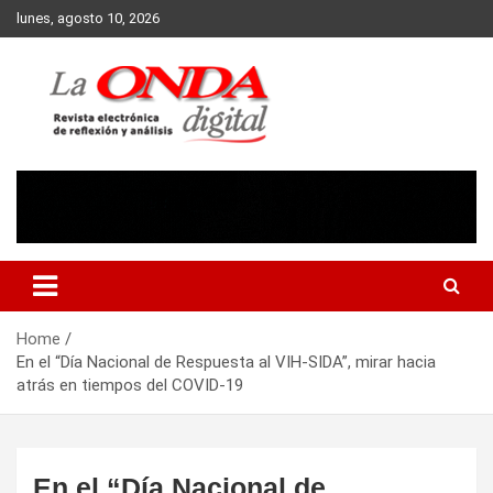
Skip
lunes, agosto 10, 2026
to
content
Revista electronica de reflexion y analisis
Home
En el “Día Nacional de Respuesta al VIH-SIDA”, mirar hacia
atrás en tiempos del COVID-19
En el “Día Nacional de