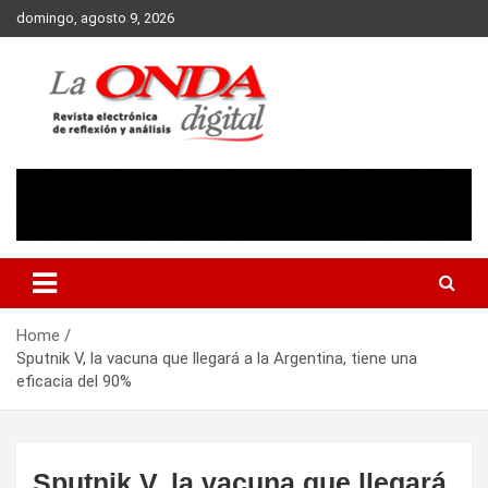
Skip
domingo, agosto 9, 2026
to
content
Revista electronica de reflexion y analisis
Home
Sputnik V, la vacuna que llegará a la Argentina, tiene una
eficacia del 90%
Sputnik V, la vacuna que llegará