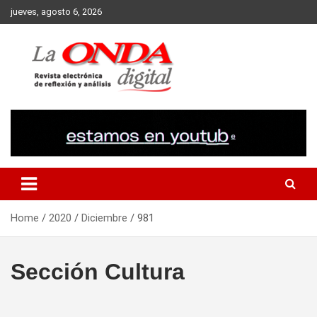
Skip
jueves, agosto 6, 2026
to
content
Revista electronica de reflexion y analisis
Home
2020
Diciembre
981