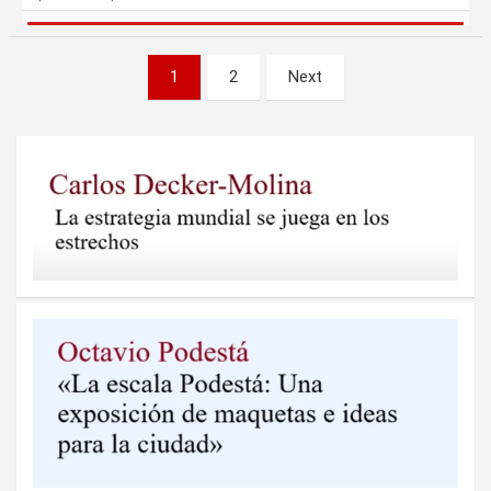
Paginación
1
2
Next
de
entradas