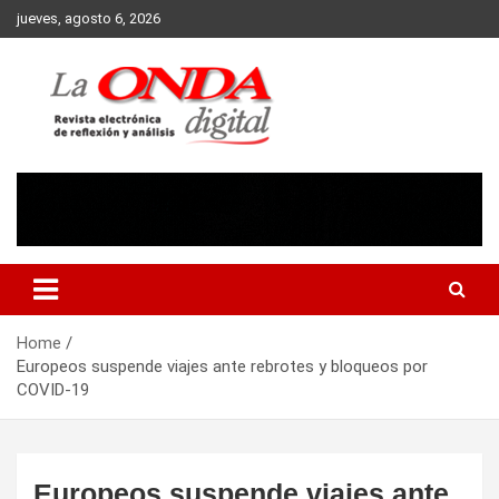
Skip
jueves, agosto 6, 2026
to
content
Revista electronica de reflexion y analisis
Home
Europeos suspende viajes ante rebrotes y bloqueos por
COVID-19
Europeos suspende viajes ante