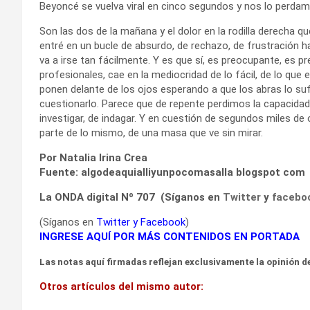
Beyoncé se vuelva viral en cinco segundos y nos lo perdam
Son las dos de la mañana y el dolor en la rodilla derecha q
entré en un bucle de absurdo, de rechazo, de frustración ha
va a irse tan fácilmente. Y es que sí, es preocupante, es 
profesionales, cae en la mediocridad de lo fácil, de lo que
ponen delante de los ojos esperando a que los abras lo su
cuestionarlo. Parece que de repente perdimos la capacidad 
investigar, de indagar. Y en cuestión de segundos miles de
parte de lo mismo, de una masa que ve sin mirar.
Por Natalia Irina Crea
Fuente: algodeaquialliyunpocomasalla blogspot com
La ONDA digital Nº 707 (Síganos en
Twitter
y
facebo
(Síganos en
Twitter
y
Facebook
)
INGRESE AQUÍ POR MÁS CONTENIDOS EN PORTADA
Las notas aquí firmadas reflejan exclusivamente la opinión de
Otros artículos del mismo autor: