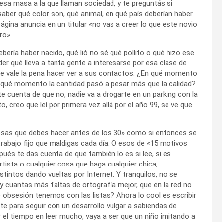
 esa masa a la que llaman sociedad, y te preguntás si
ber qué color son, qué animal, en qué país deberían haber
ina anuncia en un titular «no vas a creer lo que este novio
ro».
bería haber nacido, qué lió no sé qué pollito o qué hizo ese
r qué lleva a tanta gente a interesarse por esa clase de
te vale la pena hacer ver a sus contactos. ¿En qué momento
qué momento la cantidad pasó a pesar más que la calidad?
e cuenta de que no, nadie va a drogarte en un parking con la
 creo que leí por primera vez allá por el año 99, se ve que
cosas que debes hacer antes de los 30» como si entonces se
 trabajo fijo que maldigas cada día. O esos de «15 motivos
spués te das cuenta de que también lo es si lee, si es
rtista o cualquier cosa que haga cualquier chica,
istintos dando vueltas por Internet. Y tranquilos, no se
y cuantas más faltas de ortografía mejor, que en la red no
obsesión tenemos con las listas? Ahora lo cool es escribir
nte para seguir con un desarrollo vulgar a sabiendas de
er el tiempo en leer mucho, vaya a ser que un niño imitando a