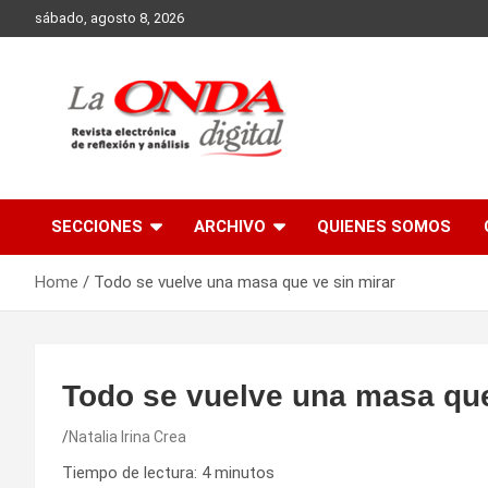
Skip
sábado, agosto 8, 2026
to
content
Revista electronica de reflexion y analisis
SECCIONES
ARCHIVO
QUIENES SOMOS
Home
Todo se vuelve una masa que ve sin mirar
Todo se vuelve una masa que
Natalia Irina Crea
Tiempo de lectura:
4
minutos