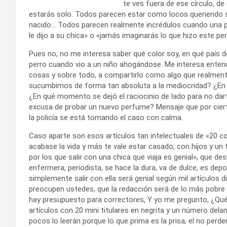
te ves fuera de ese círculo, de
estarás solo. Todos parecen estar como locos queriendo sa
nacido… Todos parecen realmente incrédulos cuando una pág
le dijo a su chica» o «jamás imaginarás lo que hizo este per
Pues no, no me interesa saber qué color soy, en qué país de
perro cuando vio a un niño ahogándose. Me interesa entende
cosas y sobre todo, a compartirlo como algo que realmen
sucumbimos de forma tan absoluta a la mediocridad? ¿En 
¿En qué momento se dejó el raciocinio de lado para no dart
excusa de probar un nuevo perfume? Mensaje que por cierto,
la policía se está tomando el caso con calma.
Caso aparte son esos artículos tan intelectuales de «20 
acabase la vida y más te vale estar casado, con hijos y un
por los que salir con una chica que viaja es genial», que de
enfermera, periodista, se hace la dura, va de dulce, es depo
simplemente salir con ella será genial según mil artículos d
preocupen ustedes, que la redacción será de lo más pobre 
hay presupuesto para correctores, Y yo me pregunto, ¿Qué 
artículos con 20 mini titulares en negrita y un número dela
pocos lo leerán porque lo que prima es la prisa, el no perd