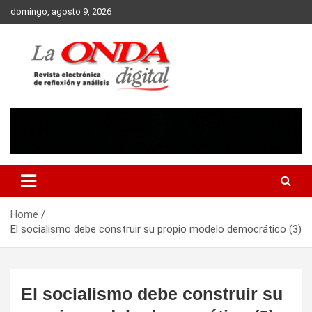
Skip
domingo, agosto 9, 2026
to
content
Revista electronica de reflexion y analisis
Home
El socialismo debe construir su propio modelo democrático (3)
El socialismo debe construir su