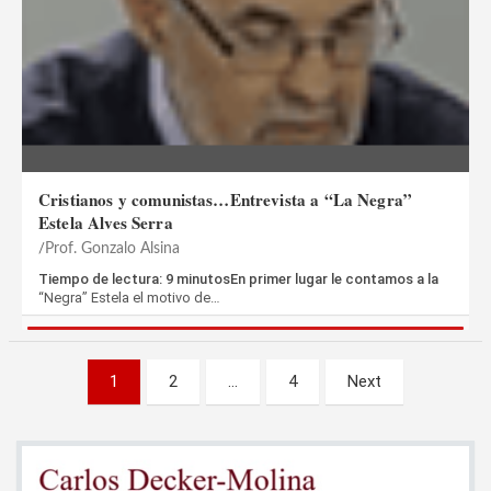
Cristianos y comunistas…Entrevista a “La Negra”
Estela Alves Serra
Prof. Gonzalo Alsina
Tiempo de lectura: 9 minutosEn primer lugar le contamos a la
“Negra” Estela el motivo de…
Paginación
1
2
…
4
Next
de
entradas